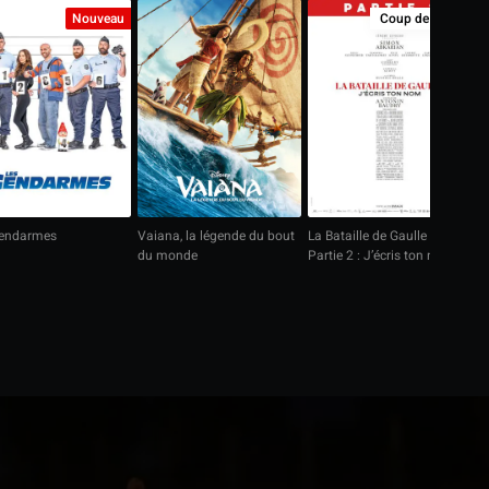
Nouveau
Coup de Cœur
gendarmes
Vaiana, la légende du bout
La Bataille de Gaulle -
La
du monde
Partie 2 : J’écris ton nom
Pa