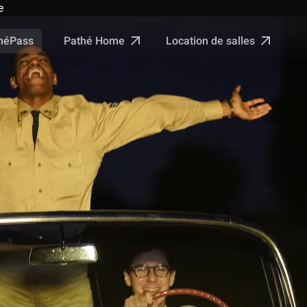
e
Pathé Home
Location de salles
néPass