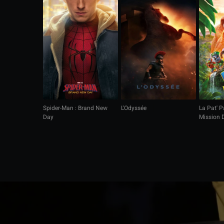
Spider-Man : Brand New
L'Odyssée
La Pat' Pa
Day
Mission 