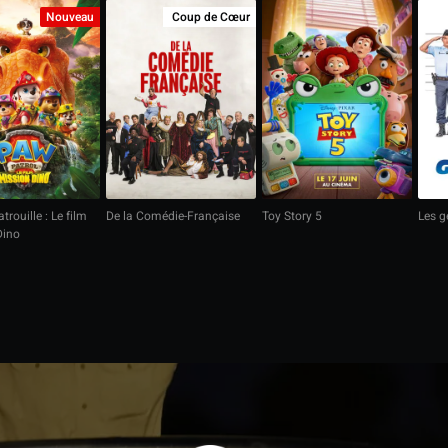
Nouveau
Coup de Cœur
trouille : Le film
De la Comédie-Française
Toy Story 5
Les 
Dino