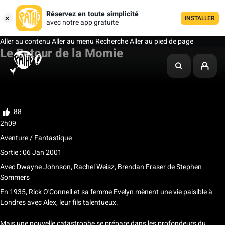
Réservez en toute simplicité
INSTALLER
avec notre app gratuite
Aller au contenu
Aller au menu
Recherche
Aller au pied de page
Le Retour de la Momie
Ma liste
Noter
88
2h09
Aventure / Fantastique
Sortie : 06 Jan 2001
Avec
Dwayne Johnson, Rachel Weisz, Brendan Fraser
de
Stephen
Sommers
En 1935, Rick O'Connell et sa femme Evelyn mènent une vie paisible à
Londres avec Alex, leur fils talentueux.
Mais une nouvelle catastrophe se prépare dans les profondeurs du