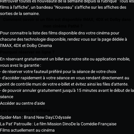
Retrouver toutes es nouveauté de la semaine depuis la rubrique "Tous les
films à l'affiche", un bandeau "Nouveau" s'affiche sur les affiches des
sorties de la semaine.
Comment savoir si un film est disponible IMAX, 4DX et Dolby dans
mon cinéma Pathé ?
Pour connaitre la liste des films disponible dns votre cinéma pour
chacune des technologie disponible, rendez vous sur la page dédiée à
l'IMAX, 4DX et Dolby Cinema
Pourquoi réserver en ligne ?
En réservant gratuitement un billet sur notre site ou application mobile,
vous avez la garantie :
- de réserver votre fauteuil préféré pour la séance de votre choix
- d'accéder rapidement à votre séance en vous rendant directement au
point de contrôle muni de votre e-billet et évitez ainsi les files d'attente.
- de pouvoir annuler gratuitement jusqu'à 15 minutes avant le début de la
séance
Accéder au centre d'aide
Les nouveautés à l'affiche
Spider-Man : Brand New Day
L'Odyssée
La Pat' Patrouille : Le film Mission Dino
De la Comédie-Française
Films actuellement au cinéma