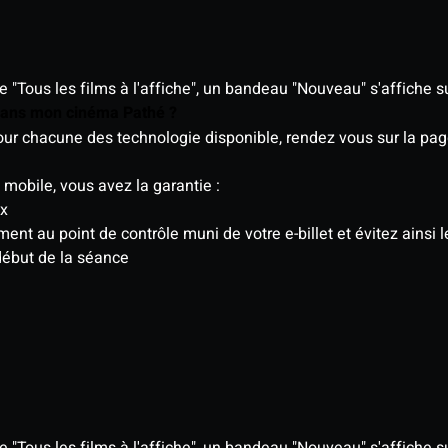
"Tous les films à l'affiche", un bandeau "Nouveau" s'affiche su
 dans mon cinéma Pathé ?
 pour chacune des technologie disponible, rendez vous sur la p
 mobile, vous avez la garantie :
ix
t au point de contrôle muni de votre e-billet et évitez ainsi le
début de la séance
"Tous les films à l'affiche", un bandeau "Nouveau" s'affiche su