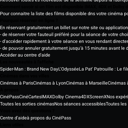
Comment savoir si un film est disponible IMAX, 4DX et Dolby
Pour connaitre la liste des films disponible dns votre cinéma
Pourquoi réserver en ligne ?
En réservant gratuitement un billet sur notre site ou application
- de réserver votre fauteuil préféré pour la séance de votre cho
- d'accéder rapidement à votre séance en vous rendant directemen
- de pouvoir annuler gratuitement jusqu'à 15 minutes avant le 
Accéder au centre d'aide
Les nouveautés à l'affiche
Spider-Man : Brand New Day
L'Odyssée
La Pat' Patrouille : Le f
Cinémas dans vos villes
Cinémas à Paris
Cinémas à Lyon
Cinémas à Marseille
Cinémas 
À propos
CinéPass
CinéCartes
IMAX
Dolby Cinema
4DX
ScreenX
Nos expér
Toutes les sorties cinémas
Nos séances accessibles
Toutes les 
Vous avez des questions ?
Centre d'aide
à propos du CinéPass
Liens utiles