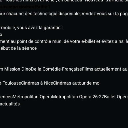
 dans mon cinéma Pathé ?
 pour chacune des technologie disponible, rendez vous sur la p
 mobile, vous avez la garantie :
ix
t au point de contrôle muni de votre e-billet et évitez ainsi le
début de la séance
ilm Mission Dino
De la Comédie-Française
Films actuellement a
à Toulouse
Cinémas à Nice
Cinémas autour de moi
iences
Metropolitan Opera
Metropolitan Opera 26-27
Ballet Opér
actualités