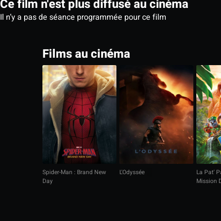
Ce film n'est plus diffusé au cinéma
Il n’y a pas de séance programmée pour ce film
Films au cinéma
Spider-Man : Brand New
L'Odyssée
La Pat' Pa
Day
Mission 