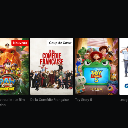
Nouveau
Coup de Cœur
trouille : Le film
De la Comédie-Française
Toy Story 5
Les 
Dino