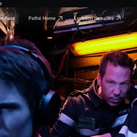
e
Pathé Home
Location de salles
néPass