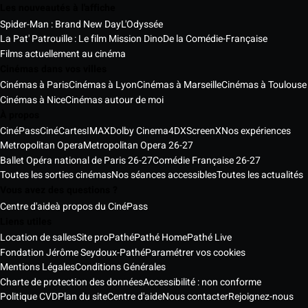
Les nouveautés à l'affiche
Spider-Man : Brand New Day
L'Odyssée
La Pat' Patrouille : Le film Mission Dino
De la Comédie-Française
Films actuellement au cinéma
Cinémas dans vos villes
Cinémas à Paris
Cinémas à Lyon
Cinémas à Marseille
Cinémas à Toulouse
Cinémas à Nice
Cinémas autour de moi
À propos
CinéPass
CinéCartes
IMAX
Dolby Cinema
4DX
ScreenX
Nos expériences
Metropolitan Opera
Metropolitan Opera 26-27
Ballet Opéra national de Paris 26-27
Comédie Française 26-27
Toutes les sorties cinémas
Nos séances accessibles
Toutes les actualités
Vous avez des questions ?
Centre d'aide
à propos du CinéPass
Liens utiles
Location de salles
Site pro
Pathé
Pathé Home
Pathé Live
Fondation Jérôme Seydoux-Pathé
Paramétrer vos cookies
Mentions Légales
Conditions Générales
Charte de protection des données
Accessibilité : non conforme
Politique CVD
Plan du site
Centre d'aide
Nous contacter
Rejoignez-nous