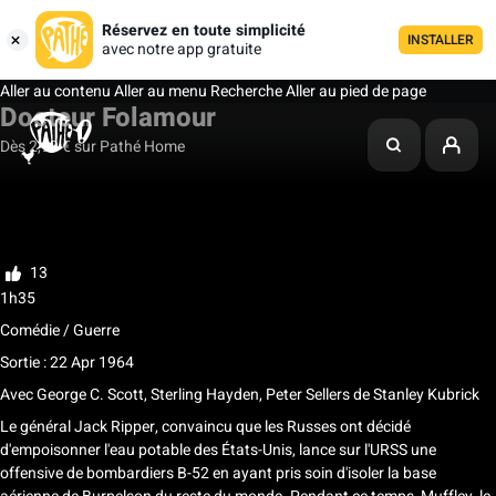
Réservez en toute simplicité
INSTALLER
avec notre app gratuite
Aller au contenu
Aller au menu
Recherche
Aller au pied de page
Docteur Folamour
Dès 2,99 € sur Pathé Home
Ma liste
Noter
13
1h35
Comédie / Guerre
Sortie : 22 Apr 1964
Avec
George C. Scott
,
Sterling Hayden
,
Peter Sellers
de
Stanley Kubrick
Le général Jack Ripper, convaincu que les Russes ont décidé
d'empoisonner l'eau potable des États-Unis, lance sur l'URSS une
offensive de bombardiers B-52 en ayant pris soin d'isoler la base