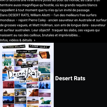
RATS raconte une virée entre potes au bout du monde, au cœur d’un
territoire aussi magnifique qu’hostile, où les grands requins blancs
rappellent à tout moment que tu n’es qu’un invité de passage.
Dans DESERT RATS, William Aliotti – l’un des meilleurs free surfers
mondiaux – rejoint Pierre Caley - ancien sauveteur en Australie et surfeur
de grosses vagues, et Matt Hollman, son ami de longue date - sauveteur
et surfeur australien. Leur objectif : traquer les slabs, ces vagues qui
naissent au ras des cailloux, brutales et imprévisibles...
Infos, vidéos & détails
Desert Rats