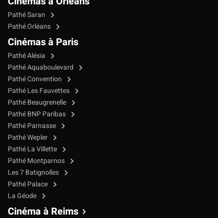
Cinémas à Orléans
Pathé Saran
Pathé Orléans
Cinémas à Paris
Pathé Alésia
Pathé Aquaboulevard
Pathé Convention
Pathé Les Fauvettes
Pathé Beaugrenelle
Pathé BNP Paribas
Pathé Parnasse
Pathé Wepler
Pathé La Villette
Pathé Montparnos
Les 7 Batignolles
Pathé Palace
La Géode
Cinéma à Reims