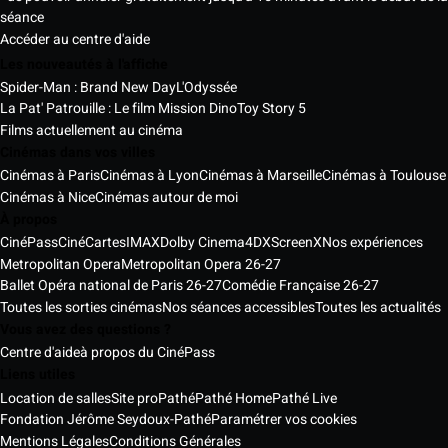
séance
Accéder au centre d'aide
Les nouveautés à l'affiche
Spider-Man : Brand New Day
L'Odyssée
La Pat' Patrouille : Le film Mission Dino
Toy Story 5
Films actuellement au cinéma
Cinémas dans vos villes
Cinémas à Paris
Cinémas à Lyon
Cinémas à Marseille
Cinémas à Toulouse
Cinémas à Nice
Cinémas autour de moi
À propos
CinéPass
CinéCartes
IMAX
Dolby Cinema
4DX
ScreenX
Nos expériences
Metropolitan Opera
Metropolitan Opera 26-27
Ballet Opéra national de Paris 26-27
Comédie Française 26-27
Toutes les sorties cinémas
Nos séances accessibles
Toutes les actualités
Vous avez des questions ?
Centre d'aide
à propos du CinéPass
Liens utiles
Location de salles
Site pro
Pathé
Pathé Home
Pathé Live
Fondation Jérôme Seydoux-Pathé
Paramétrer vos cookies
Mentions Légales
Conditions Générales