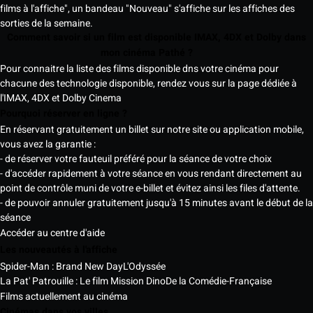
films à l'affiche", un bandeau "Nouveau" s'affiche sur les affiches des
sorties de la semaine.
Comment savoir si un film est disponible IMAX, 4DX et Dolby dans
mon cinéma Pathé ?
Pour connaitre la liste des films disponible dns votre cinéma pour
chacune des technologie disponible, rendez vous sur la page dédiée à
l'IMAX, 4DX et Dolby Cinema
Pourquoi réserver en ligne ?
En réservant gratuitement un billet sur notre site ou application mobile,
vous avez la garantie :
- de réserver votre fauteuil préféré pour la séance de votre choix
- d'accéder rapidement à votre séance en vous rendant directement au
point de contrôle muni de votre e-billet et évitez ainsi les files d'attente.
- de pouvoir annuler gratuitement jusqu'à 15 minutes avant le début de la
séance
Accéder au centre d'aide
Les nouveautés à l'affiche
Spider-Man : Brand New Day
L'Odyssée
La Pat' Patrouille : Le film Mission Dino
De la Comédie-Française
Films actuellement au cinéma
Cinémas dans vos villes