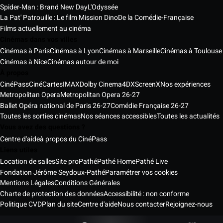
Spider-Man : Brand New Day
L'Odyssée
La Pat' Patrouille : Le film Mission Dino
De la Comédie-Française
Films actuellement au cinéma
Cinémas dans vos villes
Cinémas à Paris
Cinémas à Lyon
Cinémas à Marseille
Cinémas à Toulouse
Cinémas à Nice
Cinémas autour de moi
À propos
CinéPass
CinéCartes
IMAX
Dolby Cinema
4DX
ScreenX
Nos expériences
Metropolitan Opera
Metropolitan Opera 26-27
Ballet Opéra national de Paris 26-27
Comédie Française 26-27
Toutes les sorties cinémas
Nos séances accessibles
Toutes les actualités
Vous avez des questions ?
Centre d'aide
à propos du CinéPass
Liens utiles
Location de salles
Site pro
Pathé
Pathé Home
Pathé Live
Fondation Jérôme Seydoux-Pathé
Paramétrer vos cookies
Mentions Légales
Conditions Générales
Charte de protection des données
Accessibilité : non conforme
Politique CVD
Plan du site
Centre d'aide
Nous contacter
Rejoignez-nous