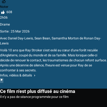
Noter
608
2h06
Drame
Sortie : 25 Mar 2026
Avec
Daniel Day-Lewis
,
Sean Bean
,
Samantha Morton
de
Ronan Day-
Lewis
Voilà 10 ans que Ray Stroker s'est exilé au cœur d'une forêt reculée
d'Angleterre, coupé du monde et de sa famille. Mais lorsque celle-ci
décide de renouer le contact, les traumatismes de chacun refont surface.
Après une décennie de silence, l'heure est venue pour Ray de se
confronter à ses secrets.
Infos, vidéos & détails
Ce film n'est plus diffusé au cinéma
Il n’y a pas de séance programmée pour ce film