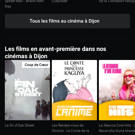
Spider-Man : Brand New
L'Odyssée
De la Comédie-França
Day
Tous les films au cinéma à Dijon
Les films en avant-première dans nos
cinémas à Dijon
Coup de Cœur
La fin d'Oak Street
Les Rendez-vous de
La Séance Ciné Hits : 
l'Anime : Le Conte de la
Revanche d'une blond