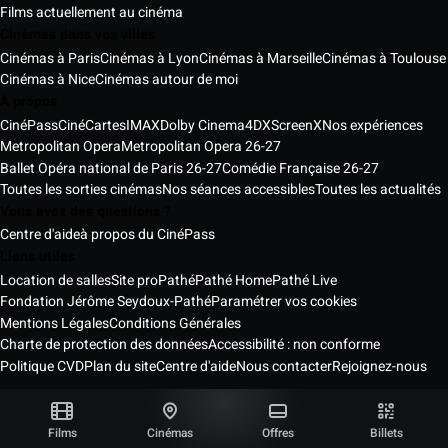
Films actuellement au cinéma
Cinémas dans vos villes
Cinémas à Paris
Cinémas à Lyon
Cinémas à Marseille
Cinémas à Toulouse
Cinémas à Nice
Cinémas autour de moi
À propos
CinéPass
CinéCartes
IMAX
Dolby Cinema
4DX
ScreenX
Nos expériences
Metropolitan Opera
Metropolitan Opera 26-27
Ballet Opéra national de Paris 26-27
Comédie Française 26-27
Toutes les sorties cinémas
Nos séances accessibles
Toutes les actualités
Vous avez des questions ?
Centre d'aide
à propos du CinéPass
Liens utiles
Location de salles
Site pro
Pathé
Pathé Home
Pathé Live
Fondation Jérôme Seydoux-Pathé
Paramétrer vos cookies
Mentions Légales
Conditions Générales
Charte de protection des données
Accessibilité : non conforme
Politique CVD
Plan du site
Centre d'aide
Nous contacter
Rejoignez-nous
Pathé Cinémas Services © 2026
Tous droits réservés ®
Films
Cinémas
Offres
Billets