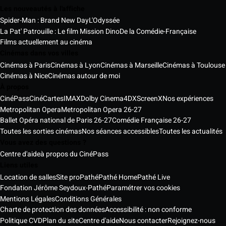
Les nouveautés à l'affiche
Spider-Man : Brand New Day
L'Odyssée
La Pat' Patrouille : Le film Mission Dino
De la Comédie-Française
Films actuellement au cinéma
Cinémas dans vos villes
Cinémas à Paris
Cinémas à Lyon
Cinémas à Marseille
Cinémas à Toulouse
Cinémas à Nice
Cinémas autour de moi
À propos
CinéPass
CinéCartes
IMAX
Dolby Cinema
4DX
ScreenX
Nos expériences
Metropolitan Opera
Metropolitan Opera 26-27
Ballet Opéra national de Paris 26-27
Comédie Française 26-27
Toutes les sorties cinémas
Nos séances accessibles
Toutes les actualités
Vous avez des questions ?
Centre d'aide
à propos du CinéPass
Liens utiles
Location de salles
Site pro
Pathé
Pathé Home
Pathé Live
Fondation Jérôme Seydoux-Pathé
Paramétrer vos cookies
Mentions Légales
Conditions Générales
Charte de protection des données
Accessibilité : non conforme
Politique CVD
Plan du site
Centre d'aide
Nous contacter
Rejoignez-nous