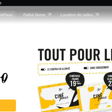
e
Pathé Home
Location de salles
néPass