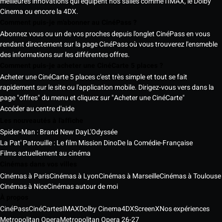
meilleures innovations qui équipent nos salles comme l'IMAX, le Dolby
Cinema ou encore la 4DX.
Comment puis-je m'abonner au CinéPass ?
Abonnez vous ou un de vos proches depuis l'onglet CinéPass en vous
rendant directement sur la page CinéPass où vous trouverez l'ensmeble
des informations sur les différentes offres.
Comment puis-je acheter une CinéCarte 5 places ?
Acheter une CinéCarte 5 places c'est très simple et tout se fait
rapidement sur le site ou l'application mobile. Dirigez-vous vers dans la
page "offres" du menu et cliquez sur "Acheter une CinéCarte"
Accéder au centre d'aide
Les nouveautés à l'affiche
Spider-Man : Brand New Day
L'Odyssée
La Pat' Patrouille : Le film Mission Dino
De la Comédie-Française
Films actuellement au cinéma
Cinémas dans vos villes
Cinémas à Paris
Cinémas à Lyon
Cinémas à Marseille
Cinémas à Toulouse
Cinémas à Nice
Cinémas autour de moi
À propos
CinéPass
CinéCartes
IMAX
Dolby Cinema
4DX
ScreenX
Nos expériences
Metropolitan Opera
Metropolitan Opera 26-27