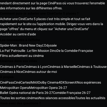
rendant directement sur la page CinéPass où vous trouverez l'ensmeble
des informations sur les différentes offres.
Comment puis-je acheter une CinéCarte 5 places ?
Acheter une CinéCarte 5 places c'est très simple et tout se fait
rapidement sur le site ou l'application mobile. Dirigez-vous vers dans la
page "offres" du menu et cliquez sur "Acheter une CinéCarte"
Accéder au centre d'aide
Les nouveautés à l'affiche
Spider-Man : Brand New Day
L'Odyssée
La Pat' Patrouille : Le film Mission Dino
De la Comédie-Française
Films actuellement au cinéma
Cinémas dans vos villes
Cinémas à Paris
Cinémas à Lyon
Cinémas à Marseille
Cinémas à Toulouse
Cinémas à Nice
Cinémas autour de moi
À propos
CinéPass
CinéCartes
IMAX
Dolby Cinema
4DX
ScreenX
Nos expériences
Metropolitan Opera
Metropolitan Opera 26-27
Ballet Opéra national de Paris 26-27
Comédie Française 26-27
Toutes les sorties cinémas
Nos séances accessibles
Toutes les actualités
Vous avez des questions ?