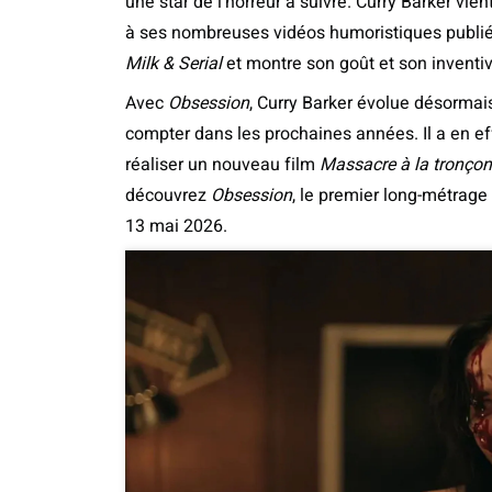
une star de l’horreur à suivre. Curry Barker vien
à ses nombreuses vidéos humoristiques publiée
Milk & Serial
et montre son goût et son inventivi
Avec
Obsession
, Curry Barker évolue désormai
compter dans les prochaines années. Il a en eff
réaliser un nouveau film
Massacre à la tronço
découvrez
Obsession
, le premier long-métrage
13 mai 2026.