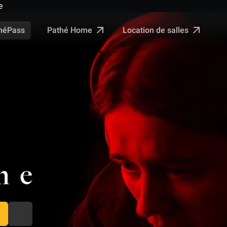
e
Pathé Home
Location de salles
néPass