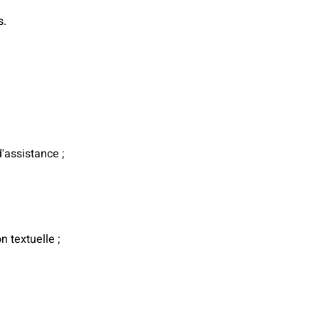
s.
'assistance ;
 textuelle ;