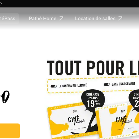
e
Pathé Home
Location de salles
néPass