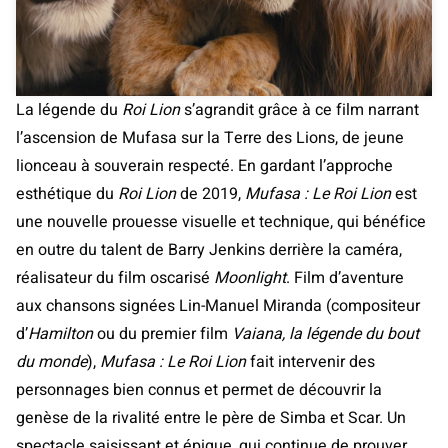
La légende du
Roi Lion
s’agrandit grâce à ce film narrant
l’ascension de Mufasa sur la Terre des Lions, de jeune
lionceau à souverain respecté. En gardant l’approche
esthétique du
Roi Lion
de 2019,
Mufasa : Le Roi Lion
est
une nouvelle prouesse visuelle et technique, qui bénéfice
en outre du talent de Barry Jenkins derrière la caméra,
réalisateur du film oscarisé
Moonlight
. Film d’aventure
aux chansons signées Lin-Manuel Miranda (compositeur
d’
Hamilton
ou du premier film
Vaiana, la légende du bout
du monde
),
Mufasa : Le Roi Lion
fait intervenir des
personnages bien connus et permet de découvrir la
genèse de la rivalité entre le père de Simba et Scar. Un
spectacle saisissant et épique, qui continue de prouver