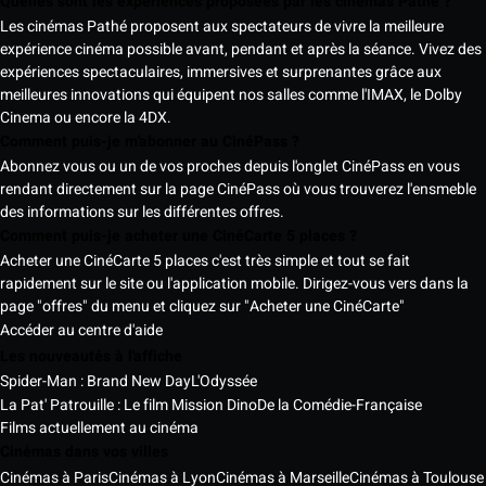
Quelles sont les expériences proposées par les cinémas Pathé ?
Les cinémas Pathé proposent aux spectateurs de vivre la meilleure
expérience cinéma possible avant, pendant et après la séance. Vivez des
expériences spectaculaires, immersives et surprenantes grâce aux
meilleures innovations qui équipent nos salles comme l'IMAX, le Dolby
Cinema ou encore la 4DX.
Comment puis-je m'abonner au CinéPass ?
Abonnez vous ou un de vos proches depuis l'onglet CinéPass en vous
rendant directement sur la page CinéPass où vous trouverez l'ensmeble
des informations sur les différentes offres.
Comment puis-je acheter une CinéCarte 5 places ?
Acheter une CinéCarte 5 places c'est très simple et tout se fait
rapidement sur le site ou l'application mobile. Dirigez-vous vers dans la
page "offres" du menu et cliquez sur "Acheter une CinéCarte"
Accéder au centre d'aide
Les nouveautés à l'affiche
Spider-Man : Brand New Day
L'Odyssée
La Pat' Patrouille : Le film Mission Dino
De la Comédie-Française
Films actuellement au cinéma
Cinémas dans vos villes
Cinémas à Paris
Cinémas à Lyon
Cinémas à Marseille
Cinémas à Toulouse