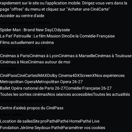
rapidement sur le site ou l'application mobile. Dirigez-vous vers dans la
page "offres" du menu et cliquez sur "Acheter une CinéCarte"
Accéder au centre d'aide
Les nouveautés à l'affiche
Spider-Man : Brand New Day
L'Odyssée
La Pat' Patrouille : Le film Mission Dino
De la Comédie-Française
Films actuellement au cinéma
Cinémas dans vos villes
Cinémas à Paris
Cinémas à Lyon
Cinémas à Marseille
Cinémas à Toulouse
Cinémas à Nice
Cinémas autour de moi
À propos
CinéPass
CinéCartes
IMAX
Dolby Cinema
4DX
ScreenX
Nos expériences
Metropolitan Opera
Metropolitan Opera 26-27
Ballet Opéra national de Paris 26-27
Comédie Française 26-27
Toutes les sorties cinémas
Nos séances accessibles
Toutes les actualités
Vous avez des questions ?
Centre d'aide
à propos du CinéPass
Liens utiles
Location de salles
Site pro
Pathé
Pathé Home
Pathé Live
Fondation Jérôme Seydoux-Pathé
Paramétrer vos cookies