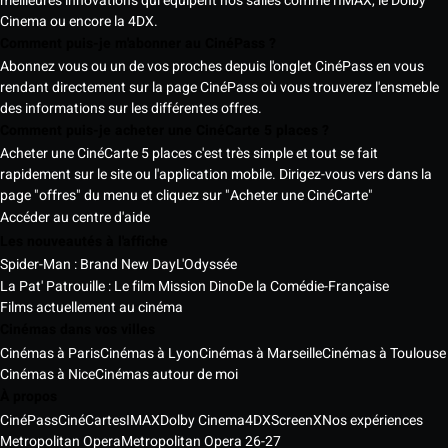
meilleures innovations qui équipent nos salles comme l'IMAX, le Dolby
Cinema ou encore la 4DX.
Comment puis-je m'abonner au CinéPass ?
Abonnez vous ou un de vos proches depuis l'onglet CinéPass en vous
rendant directement sur la page CinéPass où vous trouverez l'ensmeble
des informations sur les différentes offres.
Comment puis-je acheter une CinéCarte 5 places ?
Acheter une CinéCarte 5 places c'est très simple et tout se fait
rapidement sur le site ou l'application mobile. Dirigez-vous vers dans la
page "offres" du menu et cliquez sur "Acheter une CinéCarte"
Accéder au centre d'aide
Les nouveautés à l'affiche
Spider-Man : Brand New Day
L'Odyssée
La Pat' Patrouille : Le film Mission Dino
De la Comédie-Française
Films actuellement au cinéma
Cinémas dans vos villes
Cinémas à Paris
Cinémas à Lyon
Cinémas à Marseille
Cinémas à Toulouse
Cinémas à Nice
Cinémas autour de moi
À propos
CinéPass
CinéCartes
IMAX
Dolby Cinema
4DX
ScreenX
Nos expériences
Metropolitan Opera
Metropolitan Opera 26-27