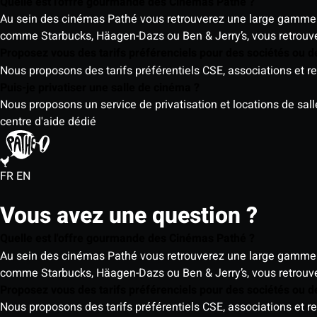
Quelle est l'offre gourmande des Cinémas Pathé ?
Au sein des cinémas Pathé vous retrouverez une large gamme 
comme Starbucks, Häagen-Dazs ou Ben & Jerry’s, vous retrouve
Proposez vous des tarifs préférenciels pour des sociétés ou d
Nous proposons des tarifs préférentiels CSE, associations et re
Puis-je privatiser une salle de cinéma ?
Nous proposons un service de privatisation et locations de sal
centre d'aide dédié
FR
EN
Vous avez une question ?
Quelle est l'offre gourmande des Cinémas Pathé ?
Au sein des cinémas Pathé vous retrouverez une large gamme 
comme Starbucks, Häagen-Dazs ou Ben & Jerry’s, vous retrouve
Proposez vous des tarifs préférenciels pour des sociétés ou d
Nous proposons des tarifs préférentiels CSE, associations et re