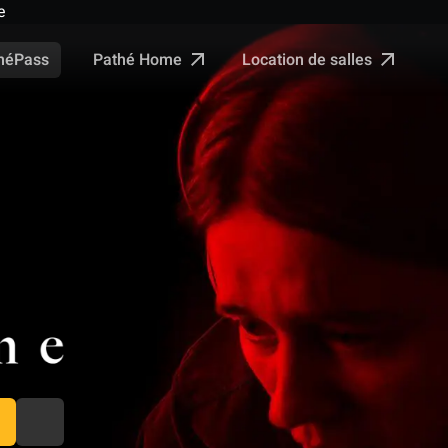
e
Pathé Home
Location de salles
néPass