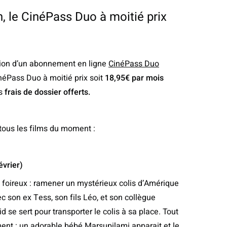
n, le CinéPass Duo à moitié prix
ption d’un abonnement en ligne
CinéPass Duo
inéPass Duo à moitié prix soit
18,95€ par mois
es
frais de dossier offerts.
tous les films du moment :
évrier)
 foireux : ramener un mystérieux colis d’Amérique
ec son ex Tess, son fils Léo, et son collègue
 se sert pour transporter le colis à sa place. Tout
ment : un adorable bébé Marsupilami apparait et le