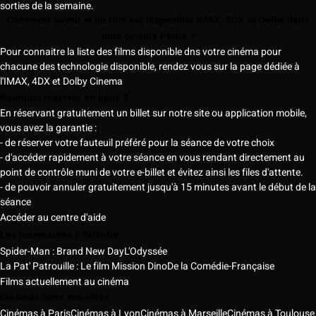
sorties de la semaine.
Comment savoir si un film est disponible IMAX, 4DX et Dolby dans
mon cinéma Pathé ?
Pour connaitre la liste des films disponible dns votre cinéma pour
chacune des technologie disponible, rendez vous sur la page dédiée à
l'IMAX, 4DX et Dolby Cinema
Pourquoi réserver en ligne ?
En réservant gratuitement un billet sur notre site ou application mobile,
vous avez la garantie :
- de réserver votre fauteuil préféré pour la séance de votre choix
- d'accéder rapidement à votre séance en vous rendant directement au
point de contrôle muni de votre e-billet et évitez ainsi les files d'attente.
- de pouvoir annuler gratuitement jusqu'à 15 minutes avant le début de la
séance
Accéder au centre d'aide
Les nouveautés à l'affiche
Spider-Man : Brand New Day
L'Odyssée
La Pat' Patrouille : Le film Mission Dino
De la Comédie-Française
Films actuellement au cinéma
Cinémas dans vos villes
Cinémas à Paris
Cinémas à Lyon
Cinémas à Marseille
Cinémas à Toulouse