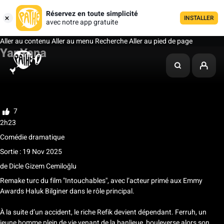
Réservez en toute simplicité
INSTALLER
avec notre app gratuite
Aller au contenu
Aller au menu
Recherche
Aller au pied de page
YanYana
Ma liste
Noter
7
2h23
Comédie dramatique
Sortie : 19 Nov 2025
de
Dicle Gizem Cemiloğlu
Remake turc du film ''Intouchables'', avec l’acteur primé aux Emmy
Awards Haluk Bilginer dans le rôle principal.
À la suite d’un accident, le riche Refik devient dépendant. Ferruh, un
jeune homme plein de vie venant de la banlieue, bouleverse alors son