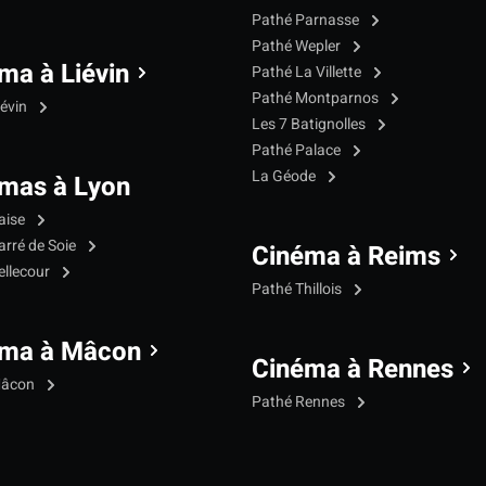
Pathé Parnasse
Pathé Wepler
ma à Liévin
Pathé La Villette
Pathé Montparnos
iévin
Les 7 Batignolles
Pathé Palace
La Géode
mas à Lyon
aise
arré de Soie
Cinéma à Reims
ellecour
Pathé Thillois
éma à Mâcon
Cinéma à Rennes
Mâcon
Pathé Rennes