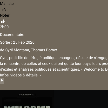
Ma liste
Noter
1
2h00
Documentaire
Sortie : 25 Feb 2026
de
Cyril Montana, Thomas Bornot
Cyril, petit-fils de réfugié politique espagnol, décide de s'eng
la rencontre de celles et ceux qui ont quitté leur pays, leurs pr
d'exilés et analyses politiques et scientifiques, « Welcome to 
Infos, vidéos & détails