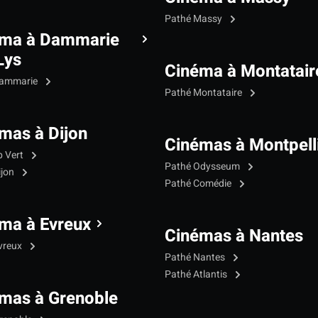
Pathé Massy
éma à Dammarie
Lys
Cinéma à Montatair
Dammarie
Pathé Montataire
mas à Dijon
Cinémas à Montpell
p Vert
Pathé Odysseum
ijon
Pathé Comédie
ma à Evreux
Cinémas à Nantes
vreux
Pathé Nantes
Pathé Atlantis
mas à Grenoble