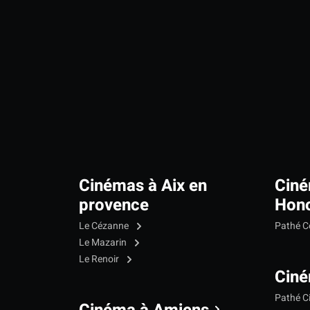
Cinémas à Aix en
Ciné
provence
Hono
Le Cézanne
Pathé C
Le Mazarin
Le Renoir
Ciné
Pathé C