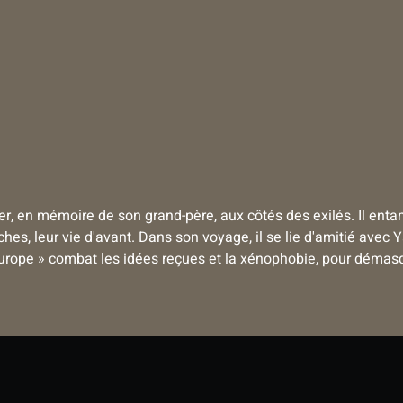
ager, en mémoire de son grand-père, aux côtés des exilés. Il enta
oches, leur vie d'avant. Dans son voyage, il se lie d'amitié avec
Europe » combat les idées reçues et la xénophobie, pour démasqu