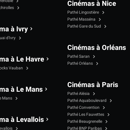
renoble
Cinémas à Nice
hirolles
Pathé Lingostière
Pathé Masséna
Pathé Gare du Sud
ma à Ivry
ai d'Ivry
Cinémas à Orléans
Pathé Saran
ma à Le Havre
Pathé Orléans
Docks Vauban
Cinémas à Paris
ma à Le Mans
Pathé Alésia
Le Mans
Pathé Aquaboulevard
Pathé Convention
Pathé Les Fauvettes
ma à Levallois
Pathé Beaugrenelle
evallois
Pathé BNP Paribas