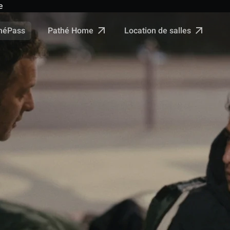
e
Pathé Home
Location de salles
néPass