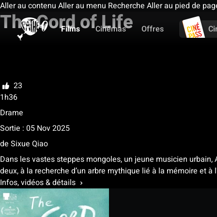
Aller au contenu
Aller au menu
Recherche
Aller au pied de pag
The Cord of Life
Films
Cinémas
Offres
Ci
Ma liste
Noter
23
1h36
Drame
Sortie : 05 Nov 2025
de
Sixue Qiao
Dans les vastes steppes mongoles, un jeune musicien urbain, 
deux, à la recherche d’un arbre mythique lié à la mémoire et à l'
Infos, vidéos & détails