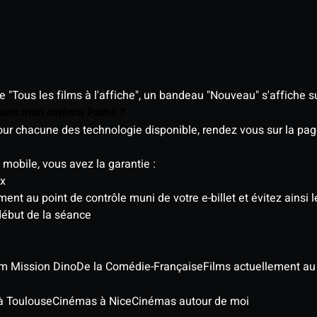
"Tous les films à l'affiche", un bandeau "Nouveau" s'affiche su
 dans mon cinéma Pathé ?
 pour chacune des technologie disponible, rendez vous sur la p
 mobile, vous avez la garantie :
ix
t au point de contrôle muni de votre e-billet et évitez ainsi le
début de la séance
ilm Mission Dino
De la Comédie-Française
Films actuellement a
à Toulouse
Cinémas à Nice
Cinémas autour de moi