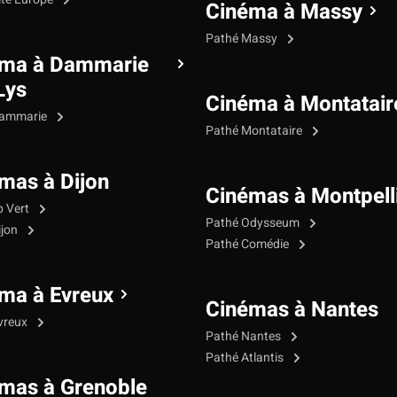
Cinéma à Massy
Pathé Massy
éma à Dammarie
Lys
Cinéma à Montatair
Dammarie
Pathé Montataire
mas à Dijon
Cinémas à Montpell
p Vert
Pathé Odysseum
ijon
Pathé Comédie
ma à Evreux
Cinémas à Nantes
vreux
Pathé Nantes
Pathé Atlantis
mas à Grenoble