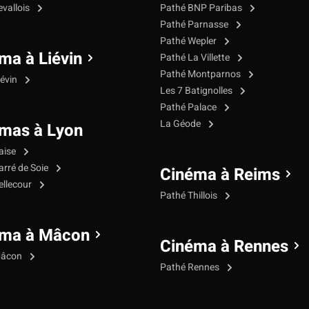
evallois
Pathé BNP Paribas
Pathé Parnasse
Pathé Wepler
ma à Liévin
Pathé La Villette
Pathé Montparnos
iévin
Les 7 Batignolles
Pathé Palace
La Géode
mas à Lyon
aise
arré de Soie
Cinéma à Reims
ellecour
Pathé Thillois
éma à Mâcon
Cinéma à Rennes
Mâcon
Pathé Rennes