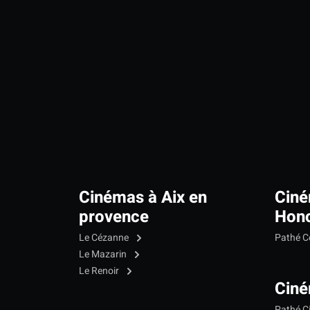
Cinémas à Aix en
Ciné
provence
Hono
Le Cézanne
Pathé C
Le Mazarin
Le Renoir
Ciné
Pathé C