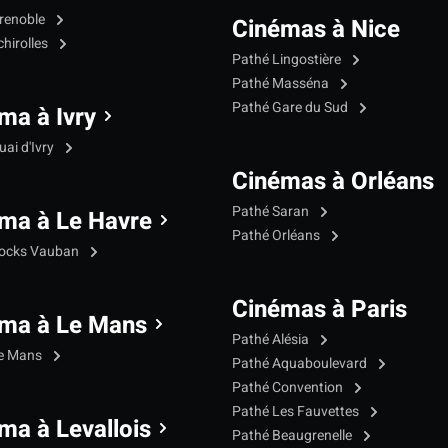
renoble
Cinémas à Nice
hirolles
Pathé Lingostière
Pathé Masséna
Pathé Gare du Sud
ma à Ivry
ai d'Ivry
Cinémas à Orléans
Pathé Saran
ma à Le Havre
Pathé Orléans
Docks Vauban
Cinémas à Paris
ma à Le Mans
Pathé Alésia
Le Mans
Pathé Aquaboulevard
Pathé Convention
Pathé Les Fauvettes
ma à Levallois
Pathé Beaugrenelle