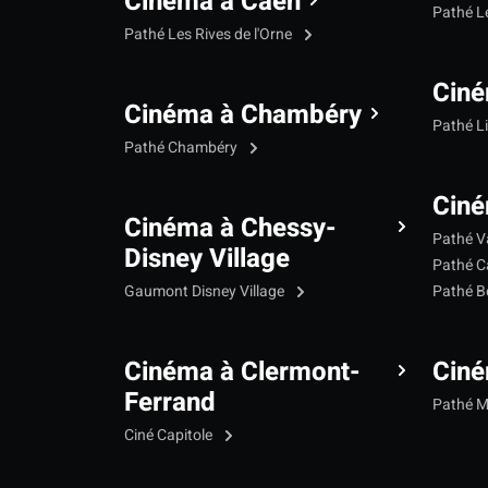
Cinéma à Caen
Pathé L
Pathé Les Rives de l'Orne
Ciné
Cinéma à Chambéry
Pathé L
Pathé Chambéry
Ciné
Cinéma à Chessy-
Pathé V
Disney Village
Pathé C
Gaumont Disney Village
Pathé B
Cinéma à Clermont-
Cin
Ferrand
Pathé 
Ciné Capitole