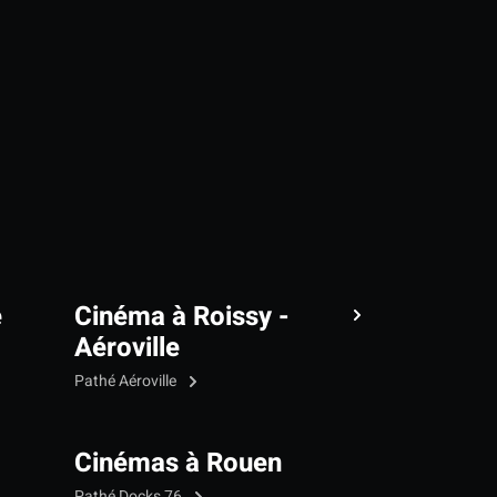
e
Cinéma à Roissy -
Aéroville
Pathé Aéroville
Cinémas à Rouen
Pathé Docks 76