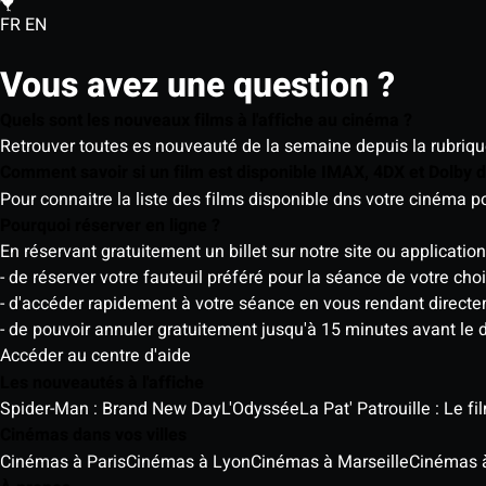
FR
EN
Vous avez une question ?
Quels sont les nouveaux films à l'affiche au cinéma ?
Retrouver toutes es nouveauté de la semaine depuis la rubrique 
Comment savoir si un film est disponible IMAX, 4DX et Dolby
Pour connaitre la liste des films disponible dns votre cinéma
Pourquoi réserver en ligne ?
En réservant gratuitement un billet sur notre site ou application
- de réserver votre fauteuil préféré pour la séance de votre cho
- d'accéder rapidement à votre séance en vous rendant directemen
- de pouvoir annuler gratuitement jusqu'à 15 minutes avant le 
Accéder au centre d'aide
Les nouveautés à l'affiche
Spider-Man : Brand New Day
L'Odyssée
La Pat' Patrouille : Le f
Cinémas dans vos villes
Cinémas à Paris
Cinémas à Lyon
Cinémas à Marseille
Cinémas 