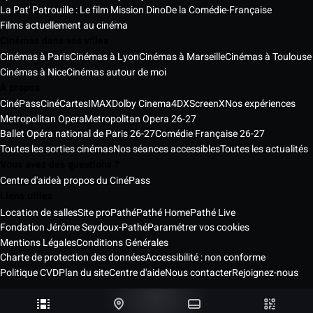
La Pat' Patrouille : Le film Mission Dino
De la Comédie-Française
Films actuellement au cinéma
Cinémas dans vos villes
Cinémas à Paris
Cinémas à Lyon
Cinémas à Marseille
Cinémas à Toulouse
Cinémas à Nice
Cinémas autour de moi
À propos
CinéPass
CinéCartes
IMAX
Dolby Cinema
4DX
ScreenX
Nos expériences
Metropolitan Opera
Metropolitan Opera 26-27
Ballet Opéra national de Paris 26-27
Comédie Française 26-27
Toutes les sorties cinémas
Nos séances accessibles
Toutes les actualités
Vous avez des questions ?
Centre d'aide
à propos du CinéPass
Liens utiles
Location de salles
Site pro
Pathé
Pathé Home
Pathé Live
Fondation Jérôme Seydoux-Pathé
Paramétrer vos cookies
Mentions Légales
Conditions Générales
Charte de protection des données
Accessibilité : non conforme
Politique CVD
Plan du site
Centre d'aide
Nous contacter
Rejoignez-nous
Pathé Cinémas Services © 2026