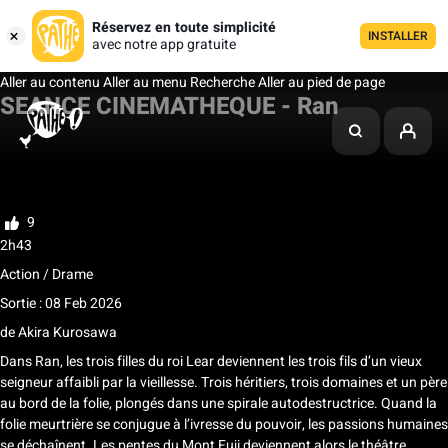
Réservez en toute simplicité
INSTALLER
avec notre app gratuite
Aller au contenu
Aller au menu
Recherche
Aller au pied de page
SEANCE CINEMATHEQUE - Ran
Ma liste
Noter
9
2h43
Action / Drame
Sortie : 08 Feb 2026
de
Akira Kurosawa
Dans Ran, les trois filles du roi Lear deviennent les trois fils d’un vieux
seigneur affaibli par la vieillesse. Trois héritiers, trois domaines et un père
au bord de la folie, plongés dans une spirale autodestructrice. Quand la
folie meurtrière se conjugue à l’ivresse du pouvoir, les passions humaines
se déchaînent. Les pentes du Mont Fuji deviennent alors le théâtre