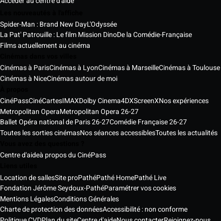
Accéder au centre d'aide
Les nouveautés à l'affiche
Spider-Man : Brand New Day
L'Odyssée
La Pat' Patrouille : Le film Mission Dino
De la Comédie-Française
Films actuellement au cinéma
Cinémas dans vos villes
Cinémas à Paris
Cinémas à Lyon
Cinémas à Marseille
Cinémas à Toulouse
Cinémas à Nice
Cinémas autour de moi
À propos
CinéPass
CinéCartes
IMAX
Dolby Cinema
4DX
ScreenX
Nos expériences
Metropolitan Opera
Metropolitan Opera 26-27
Ballet Opéra national de Paris 26-27
Comédie Française 26-27
Toutes les sorties cinémas
Nos séances accessibles
Toutes les actualités
Vous avez des questions ?
Centre d'aide
à propos du CinéPass
Liens utiles
Location de salles
Site pro
Pathé
Pathé Home
Pathé Live
Fondation Jérôme Seydoux-Pathé
Paramétrer vos cookies
Mentions Légales
Conditions Générales
Charte de protection des données
Accessibilité : non conforme
Politique CVD
Plan du site
Centre d'aide
Nous contacter
Rejoignez-nous