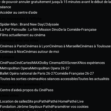
- de pouvoir annuler gratuitement jusqu'à 15 minutes avant le début de la
séance
Accéder au centre d'aide
Les nouveautés à l'affiche
Spider-Man : Brand New Day
L'Odyssée
La Pat' Patrouille : Le film Mission Dino
De la Comédie-Française
Films actuellement au cinéma
Cinémas dans vos villes
Cinémas à Paris
Cinémas à Lyon
Cinémas à Marseille
Cinémas à Toulouse
Cinémas à Nice
Cinémas autour de moi
À propos
CinéPass
CinéCartes
IMAX
Dolby Cinema
4DX
ScreenX
Nos expériences
Metropolitan Opera
Metropolitan Opera 26-27
Ballet Opéra national de Paris 26-27
Comédie Française 26-27
Toutes les sorties cinémas
Nos séances accessibles
Toutes les actualités
Vous avez des questions ?
Centre d'aide
à propos du CinéPass
Liens utiles
Location de salles
Site pro
Pathé
Pathé Home
Pathé Live
Fondation Jérôme Seydoux-Pathé
Paramétrer vos cookies