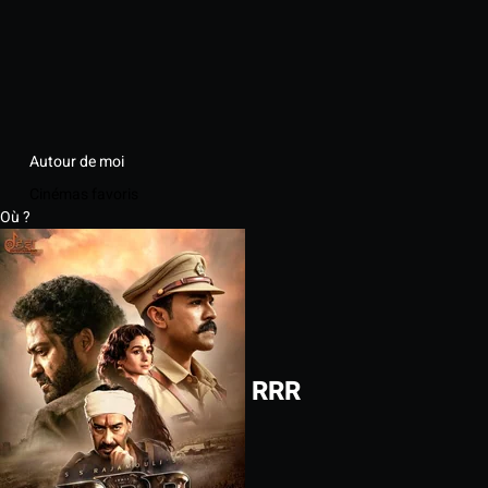
Autour de moi
Cinémas favoris
Où ?
RRR