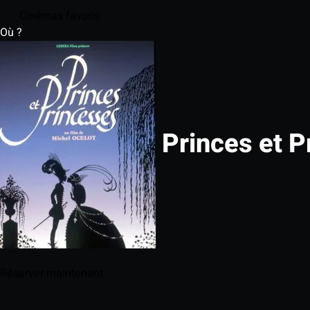
Cinémas favoris
Où ?
Princes et P
Réserver maintenant