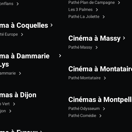
Pathé Plan de Campagne
onflans
Les 3 Palmes
Pathé La Joliette
ma à Coquelles
ité Europe
Cinéma à Massy
Pathé Massy
éma à Dammarie
Lys
Cinéma à Montatair
Dammarie
Pathé Montataire
mas à Dijon
Cinémas à Montpell
p Vert
Pathé Odysseum
ijon
Pathé Comédie