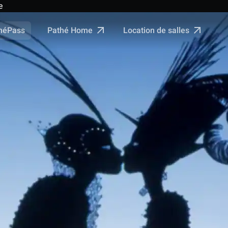
e
Pathé Home
Location de salles
néPass