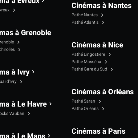
ma à Evreux
Cinémas à Nantes
vreux
Pathé Nantes
Pathé Atlantis
mas à Grenoble
renoble
Cinémas à Nice
hirolles
Pathé Lingostière
Pathé Masséna
Pathé Gare du Sud
ma à Ivry
ai d'Ivry
Cinémas à Orléans
Pathé Saran
ma à Le Havre
Pathé Orléans
Docks Vauban
Cinémas à Paris
ma à Le Mans