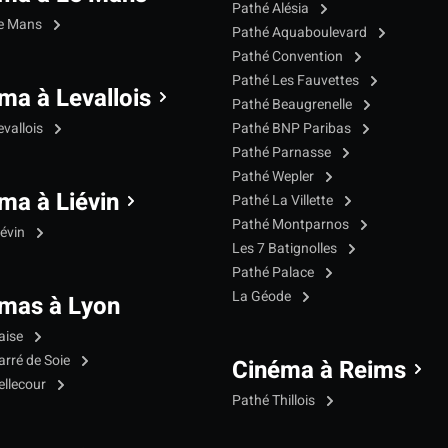
Pathé Alésia
Le Mans
Pathé Aquaboulevard
Pathé Convention
Pathé Les Fauvettes
ma à Levallois
Pathé Beaugrenelle
evallois
Pathé BNP Paribas
Pathé Parnasse
Pathé Wepler
ma à Liévin
Pathé La Villette
Pathé Montparnos
iévin
Les 7 Batignolles
Pathé Palace
La Géode
mas à Lyon
aise
arré de Soie
Cinéma à Reims
ellecour
Pathé Thillois