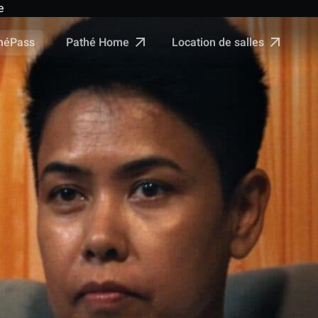
e
Pathé Home
Location de salles
néPass