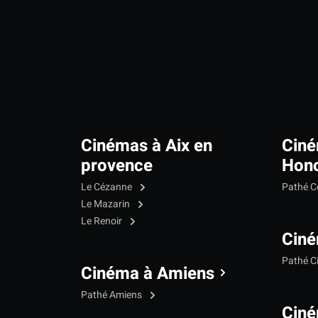
Cinémas à Aix en
Ciné
provence
Hono
Le Cézanne
Pathé C
Le Mazarin
Le Renoir
Ciné
Pathé C
Cinéma à Amiens
Pathé Amiens
Cin