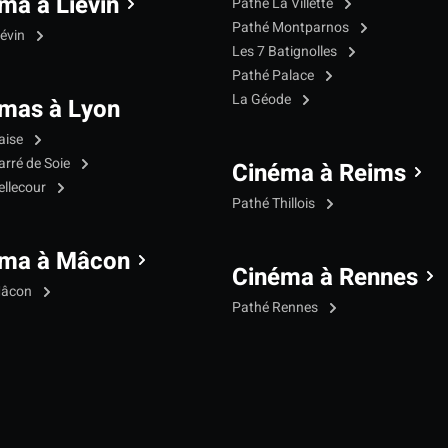
ma à Liévin
Pathé La Villette
Pathé Montparnos
iévin
Les 7 Batignolles
Pathé Palace
La Géode
mas à Lyon
aise
arré de Soie
Cinéma à Reims
ellecour
Pathé Thillois
éma à Mâcon
Cinéma à Rennes
Mâcon
Pathé Rennes