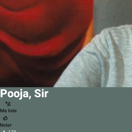
Pooja, Sir
Ma liste
Noter