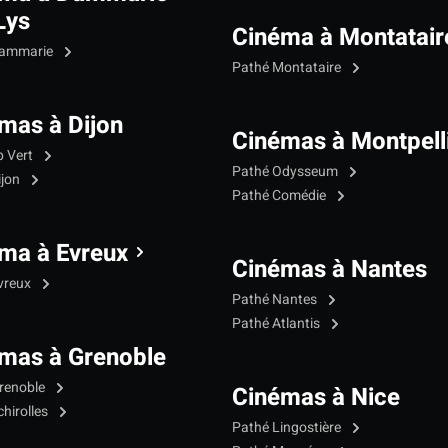
Lys
Cinéma à Montatair
Dammarie
Pathé Montataire
mas à Dijon
Cinémas à Montpell
p Vert
Pathé Odysseum
ijon
Pathé Comédie
ma à Evreux
Cinémas à Nantes
vreux
Pathé Nantes
Pathé Atlantis
mas à Grenoble
renoble
Cinémas à Nice
hirolles
Pathé Lingostière