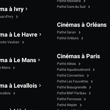
Pathé Masséna
Pathé Gare du Sud
ma à Ivry
ai d'Ivry
Cinémas à Orléans
Pathé Saran
ma à Le Havre
Pathé Orléans
Docks Vauban
Cinémas à Paris
ma à Le Mans
Pathé Alésia
Le Mans
Pathé Aquaboulevard
Pathé Convention
Pathé Les Fauvettes
ma à Levallois
Pathé Beaugrenelle
evallois
Pathé BNP Paribas
Pathé Parnasse
Pathé Wepler