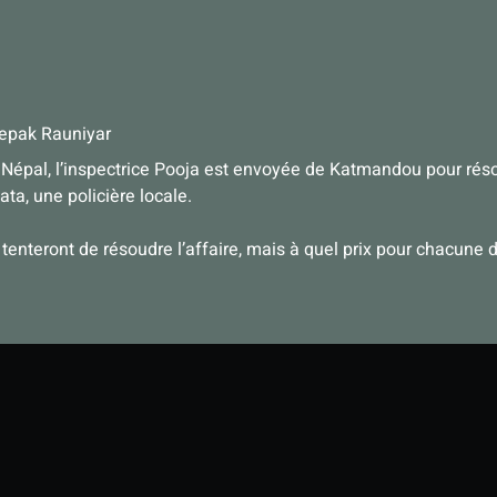
pak Rauniyar
épal, l’inspectrice Pooja est envoyée de Katmandou pour résoudre
ta, une policière locale.
tenteront de résoudre l’affaire, mais à quel prix pour chacune d