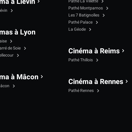
ma à Liévin
Pathé La Villette
Pathé Montparnos
iévin
Les 7 Batignolles
Pathé Palace
La Géode
mas à Lyon
aise
arré de Soie
Cinéma à Reims
ellecour
Pathé Thillois
éma à Mâcon
Cinéma à Rennes
Mâcon
Pathé Rennes