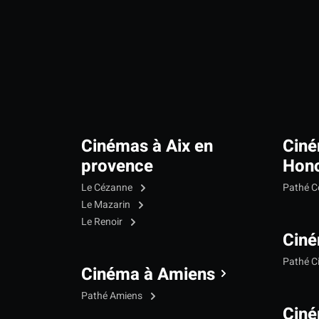
Cinémas à Aix en
Ciné
provence
Hono
Le Cézanne
Pathé C
Le Mazarin
Le Renoir
Ciné
Pathé C
Cinéma à Amiens
Pathé Amiens
Cin