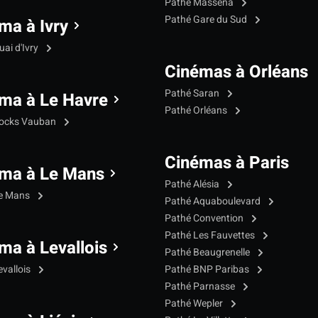
Pathé Masséna
Pathé Gare du Sud
ma à Ivry
ai d'Ivry
Cinémas à Orléans
Pathé Saran
ma à Le Havre
Pathé Orléans
Docks Vauban
Cinémas à Paris
ma à Le Mans
Pathé Alésia
Le Mans
Pathé Aquaboulevard
Pathé Convention
Pathé Les Fauvettes
ma à Levallois
Pathé Beaugrenelle
evallois
Pathé BNP Paribas
Pathé Parnasse
Pathé Wepler