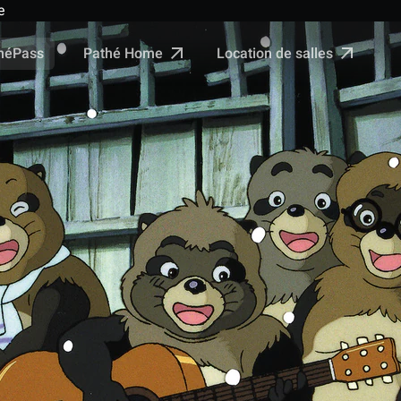
e
Pathé Home
Location de salles
néPass