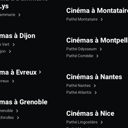
Lys
Cinéma à Montatair
Dammarie
Pathé Montataire
mas à Dijon
Cinémas à Montpell
p Vert
Pathé Odysseum
ijon
Pathé Comédie
ma à Evreux
Cinémas à Nantes
vreux
Pathé Nantes
Pathé Atlantis
mas à Grenoble
renoble
Cinémas à Nice
hirolles
Pathé Lingostière