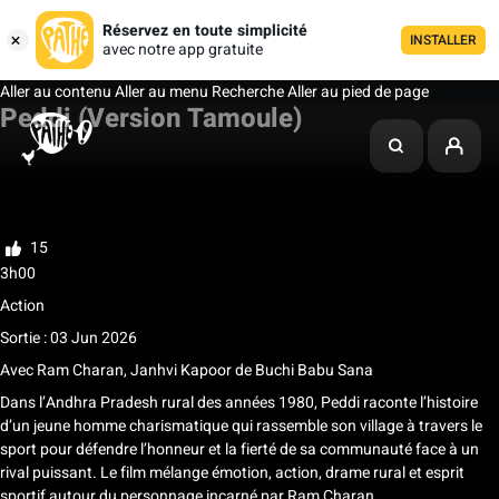
Réservez en toute simplicité
INSTALLER
avec notre app gratuite
Aller au contenu
Aller au menu
Recherche
Aller au pied de page
Peddi (Version Tamoule)
Ma liste
Noter
15
3h00
Action
Sortie : 03 Jun 2026
Avec
Ram Charan
,
Janhvi Kapoor
de
Buchi Babu Sana
Dans l’Andhra Pradesh rural des années 1980, Peddi raconte l’histoire
d’un jeune homme charismatique qui rassemble son village à travers le
sport pour défendre l’honneur et la fierté de sa communauté face à un
rival puissant. Le film mélange émotion, action, drame rural et esprit
sportif autour du personnage incarné par Ram Charan.