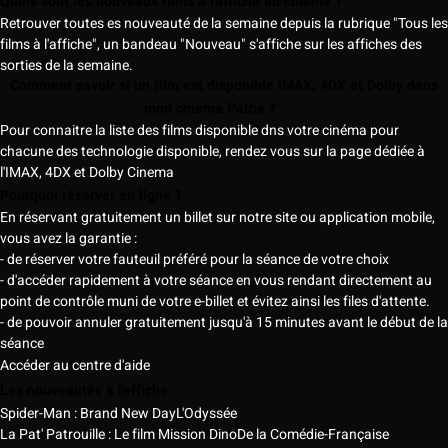
Quels sont les nouveaux films à l'affiche au cinéma ?
Retrouver toutes es nouveauté de la semaine depuis la rubrique "Tous les
films à l'affiche", un bandeau "Nouveau" s'affiche sur les affiches des
sorties de la semaine.
Comment savoir si un film est disponible IMAX, 4DX et Dolby dans
mon cinéma Pathé ?
Pour connaitre la liste des films disponible dns votre cinéma pour
chacune des technologie disponible, rendez vous sur la page dédiée à
l'IMAX, 4DX et Dolby Cinema
Pourquoi réserver en ligne ?
En réservant gratuitement un billet sur notre site ou application mobile,
vous avez la garantie :
- de réserver votre fauteuil préféré pour la séance de votre choix
- d'accéder rapidement à votre séance en vous rendant directement au
point de contrôle muni de votre e-billet et évitez ainsi les files d'attente.
- de pouvoir annuler gratuitement jusqu'à 15 minutes avant le début de la
séance
Accéder au centre d'aide
Les nouveautés à l'affiche
Spider-Man : Brand New Day
L'Odyssée
La Pat' Patrouille : Le film Mission Dino
De la Comédie-Française