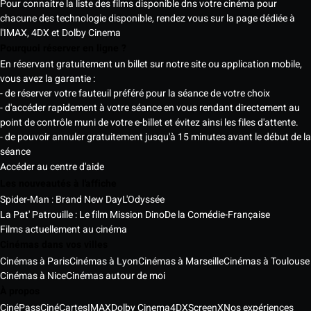
Pour connaitre la liste des films disponible dns votre cinéma pour
chacune des technologie disponible, rendez vous sur la page dédiée à
l'IMAX, 4DX et Dolby Cinema
Pourquoi réserver en ligne ?
En réservant gratuitement un billet sur notre site ou application mobile,
vous avez la garantie :
- de réserver votre fauteuil préféré pour la séance de votre choix
- d'accéder rapidement à votre séance en vous rendant directement au
point de contrôle muni de votre e-billet et évitez ainsi les files d'attente.
- de pouvoir annuler gratuitement jusqu'à 15 minutes avant le début de la
séance
Accéder au centre d'aide
Les nouveautés à l'affiche
Spider-Man : Brand New Day
L'Odyssée
La Pat' Patrouille : Le film Mission Dino
De la Comédie-Française
Films actuellement au cinéma
Cinémas dans vos villes
Cinémas à Paris
Cinémas à Lyon
Cinémas à Marseille
Cinémas à Toulouse
Cinémas à Nice
Cinémas autour de moi
À propos
CinéPass
CinéCartes
IMAX
Dolby Cinema
4DX
ScreenX
Nos expériences