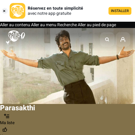
Réservez en toute simplicité
INSTALLER
avec notre app gratuite
Aller au contenu
Aller au menu
Recherche
Aller au pied de page
Parasakthi
Ma liste