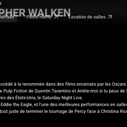
e
PHER WALKEN
Pathé Home
Location de salles
néPass
cédé à la renommée dans des films encensés par les Oscars tel
e Pulp Fiction de Quentin Tarantino et Arrête-moi si tu peux 
es des États-Unis, le Saturday Night Live.
ddie the Eagle, et l'une des meilleures performances en salles
t juste de terminer le tournage de Percy face à Christina Ricc