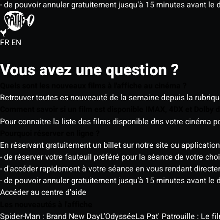
- de pouvoir annuler gratuitement jusqu'à 15 minutes avant le 
FR
EN
Vous avez une question ?
Quels sont les nouveaux films à l'affiche au cinéma ?
Retrouver toutes es nouveauté de la semaine depuis la rubrique 
Comment savoir si un film est disponible IMAX, 4DX et Dolby
Pour connaitre la liste des films disponible dns votre cinéma
Pourquoi réserver en ligne ?
En réservant gratuitement un billet sur notre site ou application
- de réserver votre fauteuil préféré pour la séance de votre cho
- d'accéder rapidement à votre séance en vous rendant directemen
- de pouvoir annuler gratuitement jusqu'à 15 minutes avant le 
Accéder au centre d'aide
Les nouveautés à l'affiche
Spider-Man : Brand New Day
L'Odyssée
La Pat' Patrouille : Le f