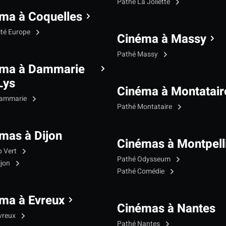
Pathé La Joliette
ma à Coquelles
ité Europe
Cinéma à Massy
Pathé Massy
éma à Dammarie
Lys
Cinéma à Montatair
Dammarie
Pathé Montataire
mas à Dijon
Cinémas à Montpell
p Vert
Pathé Odysseum
ijon
Pathé Comédie
ma à Evreux
Cinémas à Nantes
vreux
Pathé Nantes