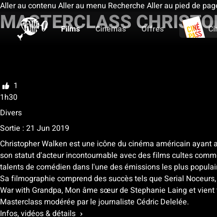
Aller au contenu
Aller au menu
Recherche
Aller au pied de pag
MASTERCLASS CHRISTO
Films
Cinémas
Offres
Ci
Ma liste
Noter
1
1h30
Divers
Sortie : 21 Jun 2019
Christopher Walken est une icône du cinéma américain ayant ac
son statut d'acteur incontournable avec des films cultes comm
talents de comédien dans l'une des émissions les plus populair
Sa filmographie comprend des succès tels que Serial Noceurs, E
War with Grandpa, Mon âme sœur de Stephanie Laing et vient tou
Masterclass modérée par le journaliste Cédric Delelée.
Infos, vidéos & détails