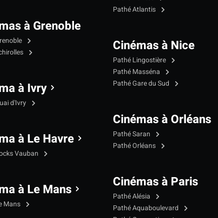
Pathé Atlantis
mas à Grenoble
renoble
Cinémas à Nice
hirolles
Pathé Lingostière
Pathé Masséna
Pathé Gare du Sud
ma à Ivry
ai d'Ivry
Cinémas à Orléans
Pathé Saran
ma à Le Havre
Pathé Orléans
Docks Vauban
Cinémas à Paris
ma à Le Mans
Pathé Alésia
Le Mans
Pathé Aquaboulevard