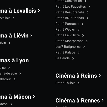
Pathé Convention
Pathé Les Fauvettes
ma à Levallois
Pathé Beaugrenelle
evallois
Pathé BNP Paribas
Pathé Parnasse
Pathé Wepler
ma à Liévin
Pathé La Villette
Pathé Montparnos
iévin
Les 7 Batignolles
Pathé Palace
La Géode
mas à Lyon
aise
arré de Soie
Cinéma à Reims
ellecour
Pathé Thillois
éma à Mâcon
Cinéma à Rennes
Mâcon