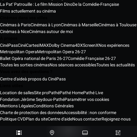
La Pat' Patrouille : Le film Mission Dino
De la Comédie-Française
Films actuellement au cinéma
Cinémas dans vos villes
Cinémas à Paris
Cinémas à Lyon
Cinémas à Marseille
Cinémas à Toulouse
Cinémas à Nice
Cinémas autour de moi
À propos
CinéPass
CinéCartes
IMAX
Dolby Cinema
4DX
ScreenX
Nos expériences
Metropolitan Opera
Metropolitan Opera 26-27
Ballet Opéra national de Paris 26-27
Comédie Française 26-27
Toutes les sorties cinémas
Nos séances accessibles
Toutes les actualités
Vous avez des questions ?
Centre d'aide
à propos du CinéPass
Liens utiles
Location de salles
Site pro
Pathé
Pathé Home
Pathé Live
Fondation Jérôme Seydoux-Pathé
Paramétrer vos cookies
Mentions Légales
Conditions Générales
Charte de protection des données
Accessibilité : non conforme
Politique CVD
Plan du site
Centre d'aide
Nous contacter
Rejoignez-nous
Pathé Cinémas Services © 2026