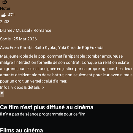
Noter
471
2h03
Drame / Musical / Romance
Sortie : 25 Mar 2026
Avec
Erika Karata
,
Saito Kyoko
,
Yuki Kura
de
Kôji Fukada
Mai, jeune idole de la pop, commet l’irréparable : tomber amoureuse,
malgré l’interdiction formelle de son contrat. Lorsque sa relation éclate
au grand jour, elle est assignée en justice par sa propre agence. Les deux
amants décident alors de se battre, non seulement pour leur avenir, mais
pour un droit universel : celui d’aimer.
Infos, vidéos & détails
Ce film n'est plus diffusé au cinéma
Il n’y a pas de séance programmée pour ce film
Films au cinéma