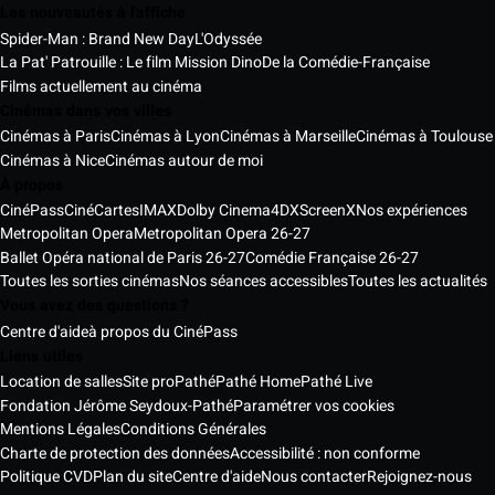
Les nouveautés à l'affiche
Spider-Man : Brand New Day
L'Odyssée
La Pat' Patrouille : Le film Mission Dino
De la Comédie-Française
Films actuellement au cinéma
Cinémas dans vos villes
Cinémas à Paris
Cinémas à Lyon
Cinémas à Marseille
Cinémas à Toulouse
Cinémas à Nice
Cinémas autour de moi
À propos
CinéPass
CinéCartes
IMAX
Dolby Cinema
4DX
ScreenX
Nos expériences
Metropolitan Opera
Metropolitan Opera 26-27
Ballet Opéra national de Paris 26-27
Comédie Française 26-27
Toutes les sorties cinémas
Nos séances accessibles
Toutes les actualités
Vous avez des questions ?
Centre d'aide
à propos du CinéPass
Liens utiles
Location de salles
Site pro
Pathé
Pathé Home
Pathé Live
Fondation Jérôme Seydoux-Pathé
Paramétrer vos cookies
Mentions Légales
Conditions Générales
Charte de protection des données
Accessibilité : non conforme
Politique CVD
Plan du site
Centre d'aide
Nous contacter
Rejoignez-nous