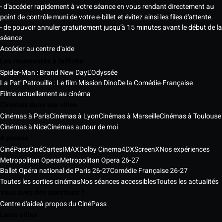
- d'accéder rapidement à votre séance en vous rendant directement au
point de contrôle muni de votre e-billet et évitez ainsi les files d'attente.
- de pouvoir annuler gratuitement jusqu'à 15 minutes avant le début de la
séance
Accéder au centre d'aide
Les nouveautés à l'affiche
Spider-Man : Brand New Day
L'Odyssée
La Pat' Patrouille : Le film Mission Dino
De la Comédie-Française
Films actuellement au cinéma
Cinémas dans vos villes
Cinémas à Paris
Cinémas à Lyon
Cinémas à Marseille
Cinémas à Toulouse
Cinémas à Nice
Cinémas autour de moi
À propos
CinéPass
CinéCartes
IMAX
Dolby Cinema
4DX
ScreenX
Nos expériences
Metropolitan Opera
Metropolitan Opera 26-27
Ballet Opéra national de Paris 26-27
Comédie Française 26-27
Toutes les sorties cinémas
Nos séances accessibles
Toutes les actualités
Vous avez des questions ?
Centre d'aide
à propos du CinéPass
Liens utiles