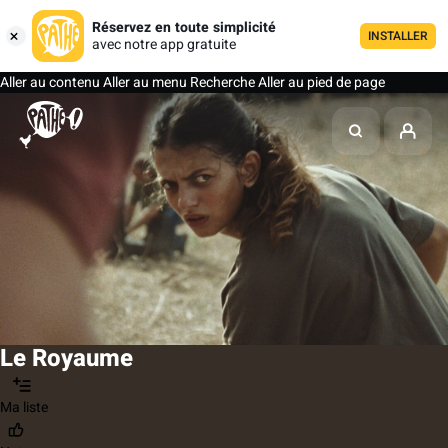
Réservez en toute simplicité
INSTALLER
avec notre app gratuite
Aller au contenu
Aller au menu
Recherche
Aller au pied de page
Le Royaume
Ma liste