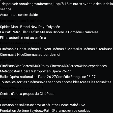
- de pouvoir annuler gratuitement jusqu'à 15 minutes avant le début de la
séance
Accéder au centre d'aide
Les nouveautés à l'affiche
Spider-Man : Brand New Day
L'Odyssée
La Pat' Patrouille : Le film Mission Dino
De la Comédie-Française
Films actuellement au cinéma
Cinémas dans vos villes
Cinémas à Paris
Cinémas à Lyon
Cinémas à Marseille
Cinémas à Toulouse
Cinémas à Nice
Cinémas autour de moi
À propos
CinéPass
CinéCartes
IMAX
Dolby Cinema
4DX
ScreenX
Nos expériences
Metropolitan Opera
Metropolitan Opera 26-27
Ballet Opéra national de Paris 26-27
Comédie Française 26-27
Toutes les sorties cinémas
Nos séances accessibles
Toutes les actualités
Vous avez des questions ?
Centre d'aide
à propos du CinéPass
Liens utiles
Location de salles
Site pro
Pathé
Pathé Home
Pathé Live
Fondation Jérôme Seydoux-Pathé
Paramétrer vos cookies