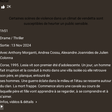
Noter
2K
Certaines scènes de violence dans un climat de vendetta sont
susceptibles de heurter un public sensible.
1h51
Drame / Thriller
Sortie : 13 Nov 2024
Avec
Anthony Morganti, Andrea Cossu, Alexandre Joannides
de
Julien
Colonna
Corse, 1995. Lesia vit son premier été d’adolescente. Un jour, un homme
fait irruption et la conduit à moto dans une villa isolée où elle retrouve
son père, en planque, entouré de
ses hommes. Une guerre éclate dans le milieu et l’étau se resserre autour
du clan. La mort frappe. Commence alors une cavale au cours de
laquelle père et fille vont apprendre à se regarder, à se comprendre et à
s’aimer.
Infos, vidéos & détails