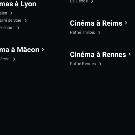
La Géode
mas à Lyon
aise
arré de Soie
Cinéma à Reims
ellecour
Pathé Thillois
éma à Mâcon
Cinéma à Rennes
Mâcon
Pathé Rennes