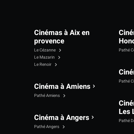
Cinémas à Aix en
Ciné
provence
Hono
Le Cézanne
Pathé C
Le Mazarin
Le Renoir
Ciné
Pathé C
Cinéma à Amiens
Pathé Amiens
Cin
Les 
Cinéma à Angers
Pathé 
Pathé Angers