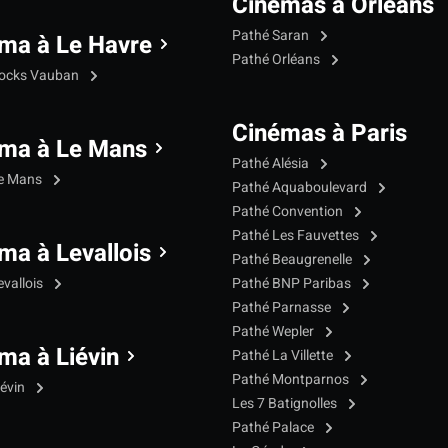
Cinémas à Orléans
Pathé Saran
ma à Le Havre
Pathé Orléans
Docks Vauban
Cinémas à Paris
ma à Le Mans
Pathé Alésia
Le Mans
Pathé Aquaboulevard
Pathé Convention
Pathé Les Fauvettes
ma à Levallois
Pathé Beaugrenelle
evallois
Pathé BNP Paribas
Pathé Parnasse
Pathé Wepler
ma à Liévin
Pathé La Villette
Pathé Montparnos
iévin
Les 7 Batignolles
Pathé Palace