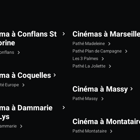
ma à Conflans St
Cinémas à Marseill
rine
Pathé Madeleine
Pathé Plan de Campagne
onflans
Les 3 Palmes
Pathé La Joliette
ma à Coquelles
ité Europe
Cinéma à Massy
Pathé Massy
éma à Dammarie
Lys
Cinéma à Montatair
Dammarie
Pathé Montataire