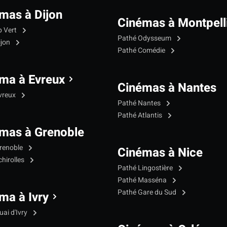
mas à Dijon
Cinémas à Montpell
p Vert
Pathé Odysseum
ijon
Pathé Comédie
ma à Evreux
Cinémas à Nantes
vreux
Pathé Nantes
Pathé Atlantis
mas à Grenoble
renoble
Cinémas à Nice
hirolles
Pathé Lingostière
Pathé Masséna
Pathé Gare du Sud
ma à Ivry
ai d'Ivry