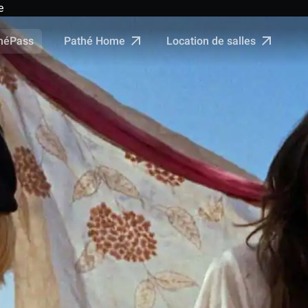
e
Pathé Home
Location de salles
néPass