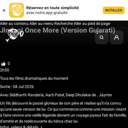
Réservez en toute simplicité
INSTALLER
avec notre app gratuite
Aller au contenu
Aller au menu
Recherche
Aller au pied de page
Jindagi Once More (Version Gujarati)
Ma liste
Noter
0
2h30
Tous les films dramatiques du moment
Sortie : 08 Jul 2026
Avec
Siddharth Randeria
,
Aarti Patel
,
Deep Dholakia
de
. Jaymin
Un fils découvre le passé glorieux de son père et réalise qu'il n'a connu
qu'une seule version de lui. Ce qui commence comme une mission visant
à faire revivre une vieille légende devient un voyage joyeux fait de famille,
d'amitié et de redécouverte du héros chez lui.
Infos, vidéos & détails