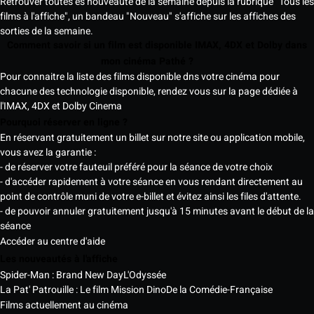
Retrouver toutes es nouveauté de la semaine depuis la rubrique "Tous les
films à l'affiche", un bandeau "Nouveau" s'affiche sur les affiches des
sorties de la semaine.
Comment savoir si un film est disponible IMAX, 4DX et Dolby dans
mon cinéma Pathé ?
Pour connaitre la liste des films disponible dns votre cinéma pour
chacune des technologie disponible, rendez vous sur la page dédiée à
l'IMAX, 4DX et Dolby Cinema
Pourquoi réserver en ligne ?
En réservant gratuitement un billet sur notre site ou application mobile,
vous avez la garantie :
- de réserver votre fauteuil préféré pour la séance de votre choix
- d'accéder rapidement à votre séance en vous rendant directement au
point de contrôle muni de votre e-billet et évitez ainsi les files d'attente.
- de pouvoir annuler gratuitement jusqu'à 15 minutes avant le début de la
séance
Accéder au centre d'aide
Les nouveautés à l'affiche
Spider-Man : Brand New Day
L'Odyssée
La Pat' Patrouille : Le film Mission Dino
De la Comédie-Française
Films actuellement au cinéma