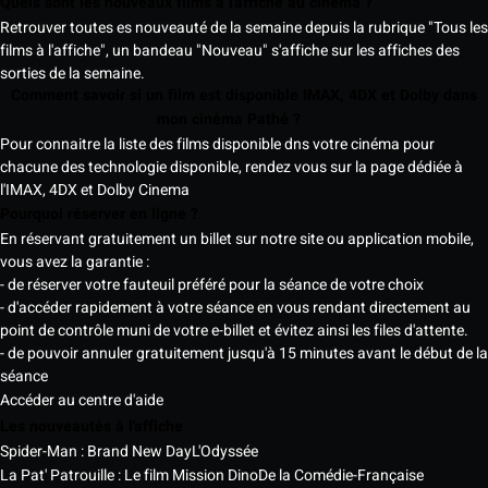
Quels sont les nouveaux films à l'affiche au cinéma ?
Retrouver toutes es nouveauté de la semaine depuis la rubrique "Tous les
films à l'affiche", un bandeau "Nouveau" s'affiche sur les affiches des
sorties de la semaine.
Comment savoir si un film est disponible IMAX, 4DX et Dolby dans
mon cinéma Pathé ?
Pour connaitre la liste des films disponible dns votre cinéma pour
chacune des technologie disponible, rendez vous sur la page dédiée à
l'IMAX, 4DX et Dolby Cinema
Pourquoi réserver en ligne ?
En réservant gratuitement un billet sur notre site ou application mobile,
vous avez la garantie :
- de réserver votre fauteuil préféré pour la séance de votre choix
- d'accéder rapidement à votre séance en vous rendant directement au
point de contrôle muni de votre e-billet et évitez ainsi les files d'attente.
- de pouvoir annuler gratuitement jusqu'à 15 minutes avant le début de la
séance
Accéder au centre d'aide
Les nouveautés à l'affiche
Spider-Man : Brand New Day
L'Odyssée
La Pat' Patrouille : Le film Mission Dino
De la Comédie-Française