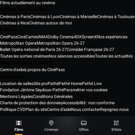
Films actuellement au cinéma
Cinémas dans vos villes
Cinémas à Paris
Cinémas à Lyon
Cinémas à Marseille
Cinémas à Toulouse
Cinémas à Nice
Cinémas autour de moi
À propos
CinéPass
CinéCartes
IMAX
Dolby Cinema
4DX
ScreenX
Nos expériences
Metropolitan Opera
Metropolitan Opera 26-27
Ballet Opéra national de Paris 26-27
Comédie Française 26-27
Toutes les sorties cinémas
Nos séances accessibles
Toutes les actualités
Vous avez des questions ?
Centre d'aide
à propos du CinéPass
Liens utiles
Location de salles
Site pro
Pathé
Pathé Home
Pathé Live
Fondation Jérôme Seydoux-Pathé
Paramétrer vos cookies
Mentions Légales
Conditions Générales
Charte de protection des données
Accessibilité : non conforme
Politique CVD
Plan du site
Centre d'aide
Nous contacter
Rejoignez-nous
Pathé Cinémas Services © 2026
Tous droits réservés ®
Films
Cinémas
Offres
Billets