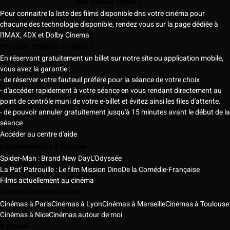
mon cinéma Pathé ?
Pour connaitre la liste des films disponible dns votre cinéma pour
chacune des technologie disponible, rendez vous sur la page dédiée à
l'IMAX, 4DX et Dolby Cinema
Pourquoi réserver en ligne ?
En réservant gratuitement un billet sur notre site ou application mobile,
vous avez la garantie :
- de réserver votre fauteuil préféré pour la séance de votre choix
- d'accéder rapidement à votre séance en vous rendant directement au
point de contrôle muni de votre e-billet et évitez ainsi les files d'attente.
- de pouvoir annuler gratuitement jusqu'à 15 minutes avant le début de la
séance
Accéder au centre d'aide
Les nouveautés à l'affiche
Spider-Man : Brand New Day
L'Odyssée
La Pat' Patrouille : Le film Mission Dino
De la Comédie-Française
Films actuellement au cinéma
Cinémas dans vos villes
Cinémas à Paris
Cinémas à Lyon
Cinémas à Marseille
Cinémas à Toulouse
Cinémas à Nice
Cinémas autour de moi
À propos