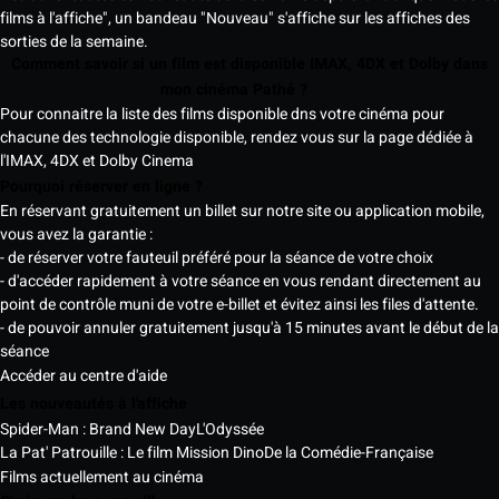
films à l'affiche", un bandeau "Nouveau" s'affiche sur les affiches des
sorties de la semaine.
Comment savoir si un film est disponible IMAX, 4DX et Dolby dans
mon cinéma Pathé ?
Pour connaitre la liste des films disponible dns votre cinéma pour
chacune des technologie disponible, rendez vous sur la page dédiée à
l'IMAX, 4DX et Dolby Cinema
Pourquoi réserver en ligne ?
En réservant gratuitement un billet sur notre site ou application mobile,
vous avez la garantie :
- de réserver votre fauteuil préféré pour la séance de votre choix
- d'accéder rapidement à votre séance en vous rendant directement au
point de contrôle muni de votre e-billet et évitez ainsi les files d'attente.
- de pouvoir annuler gratuitement jusqu'à 15 minutes avant le début de la
séance
Accéder au centre d'aide
Les nouveautés à l'affiche
Spider-Man : Brand New Day
L'Odyssée
La Pat' Patrouille : Le film Mission Dino
De la Comédie-Française
Films actuellement au cinéma