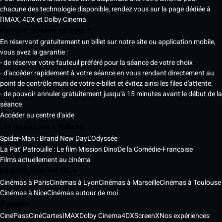
chacune des technologie disponible, rendez vous sur la page dédiée à
l'IMAX, 4DX et Dolby Cinema
Pourquoi réserver en ligne ?
En réservant gratuitement un billet sur notre site ou application mobile,
vous avez la garantie :
- de réserver votre fauteuil préféré pour la séance de votre choix
- d'accéder rapidement à votre séance en vous rendant directement au
point de contrôle muni de votre e-billet et évitez ainsi les files d'attente.
- de pouvoir annuler gratuitement jusqu'à 15 minutes avant le début de la
séance
Accéder au centre d'aide
Les nouveautés à l'affiche
Spider-Man : Brand New Day
L'Odyssée
La Pat' Patrouille : Le film Mission Dino
De la Comédie-Française
Films actuellement au cinéma
Cinémas dans vos villes
Cinémas à Paris
Cinémas à Lyon
Cinémas à Marseille
Cinémas à Toulouse
Cinémas à Nice
Cinémas autour de moi
À propos
CinéPass
CinéCartes
IMAX
Dolby Cinema
4DX
ScreenX
Nos expériences