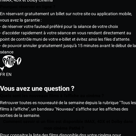
l'IMAX, 4DX et Dolby Cinema
Pourquoi réserver en ligne ?
En réservant gratuitement un billet sur notre site ou application mobile,
vous avez la garantie :
- de réserver votre fauteuil préféré pour la séance de votre choix
- d'accéder rapidement à votre séance en vous rendant directement au
point de contrôle muni de votre e-billet et évitez ainsi les files d'attente.
- de pouvoir annuler gratuitement jusqu'à 15 minutes avant le début de la
séance
FR
EN
Vous avez une question ?
Quels sont les nouveaux films à l'affiche au cinéma ?
Retrouver toutes es nouveauté de la semaine depuis la rubrique "Tous les
films à l'affiche", un bandeau "Nouveau" s'affiche sur les affiches des
sorties de la semaine.
Comment savoir si un film est disponible IMAX, 4DX et Dolby dans
mon cinéma Pathé ?
Pour connaitre la liste des films disponible dns votre cinéma pour