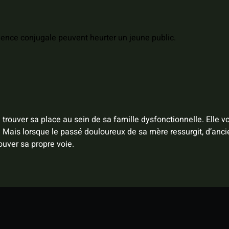
lence conjugale peuvent heurter un jeune public.
rouver sa place au sein de sa famille dysfonctionnelle. Elle voi
n. Mais lorsque le passé douloureux de sa mère ressurgit, d’anc
rouver sa propre voie.