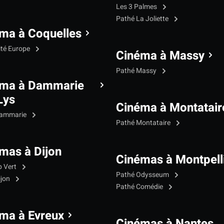
Les 3 Palmes
Pathé La Joliette
ma à Coquelles
ité Europe
Cinéma à Massy
Pathé Massy
éma à Dammarie
Lys
Cinéma à Montatair
Dammarie
Pathé Montataire
mas à Dijon
Cinémas à Montpell
p Vert
Pathé Odysseum
ijon
Pathé Comédie
ma à Evreux
Cinémas à Nantes