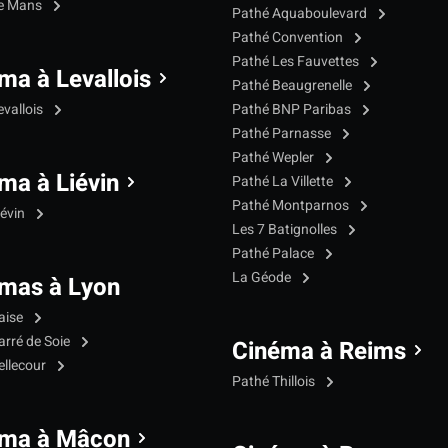
Le Mans
Pathé Aquaboulevard
Pathé Convention
Pathé Les Fauvettes
ma à Levallois
Pathé Beaugrenelle
evallois
Pathé BNP Paribas
Pathé Parnasse
Pathé Wepler
ma à Liévin
Pathé La Villette
Pathé Montparnos
iévin
Les 7 Batignolles
Pathé Palace
La Géode
mas à Lyon
aise
arré de Soie
Cinéma à Reims
ellecour
Pathé Thillois
éma à Mâcon