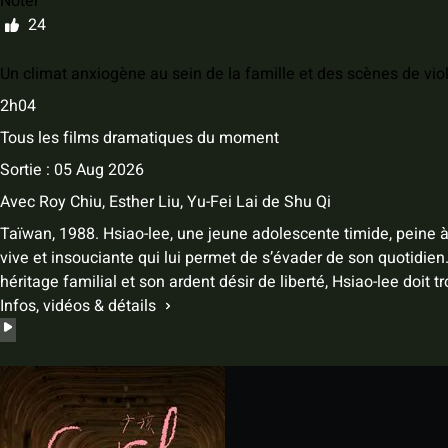
Noter
24
Un climat anxiogène au sein de la famille et des scènes de vio
2h04
Tous les films dramatiques du moment
Sortie : 05 Aug 2026
Avec
Roy Chiu
,
Esther Liu
,
Yu-Fei Lai
de
Shu Qi
Taïwan, 1988. Hsiao-lee, une jeune adolescente timide, peine à t
vive et insouciante qui lui permet de s’évader de son quotidie
héritage familial et son ardent désir de liberté, Hsiao-lee doit t
Infos, vidéos & détails