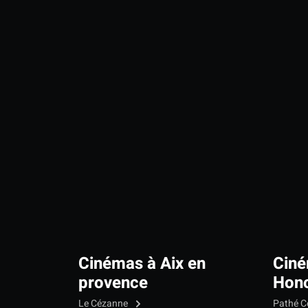
Cinémas à Aix en
Ciné
provence
Hono
Le Cézanne
Pathé C