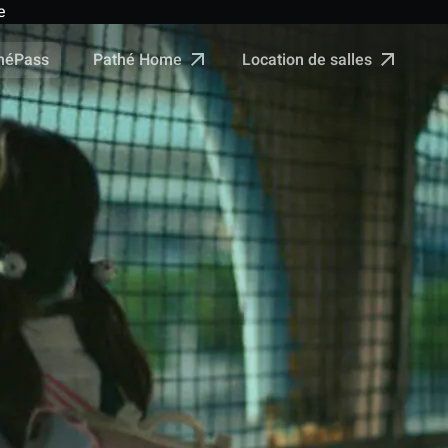
e
Pathé Home
Location de salles
néPass