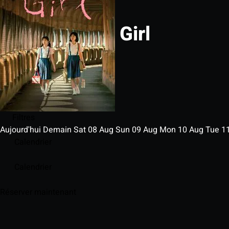
Girl
Filtres
Aujourd'hui
Demain
Sat
08
Aug
Sun
09
Aug
Mon
10
Aug
Tue
1
Calendrier
Calendrier
Réserver maintenant