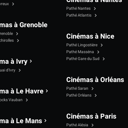
vreux
Pathé Nantes
Pathé Atlantis
mas à Grenoble
renoble
Cinémas à Nice
hirolles
Pathé Lingostière
Pathé Masséna
Pathé Gare du Sud
ma à Ivry
ai d'Ivry
Cinémas à Orléans
Pathé Saran
ma à Le Havre
Pathé Orléans
Docks Vauban
Cinémas à Paris
ma à Le Mans
Pathé Alésia