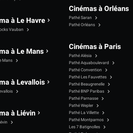
Cinémas à Orléans
Pathé Saran
ma à Le Havre
Pathé Orléans
Docks Vauban
Cinémas à Paris
ma à Le Mans
Pathé Alésia
Le Mans
Pathé Aquaboulevard
Pathé Convention
Pathé Les Fauvettes
ma à Levallois
Pathé Beaugrenelle
evallois
Pathé BNP Paribas
Pathé Parnasse
Pathé Wepler
ma à Liévin
Pathé La Villette
Pathé Montparnos
iévin
Les 7 Batignolles