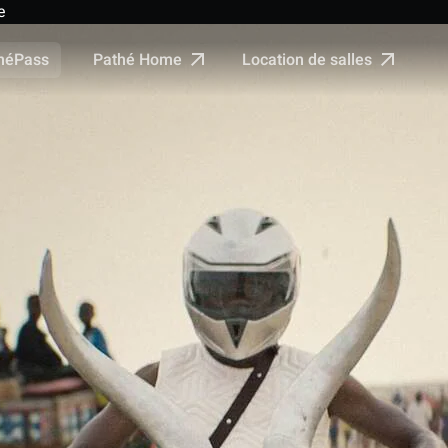
e
Pathé Home
Location de salles
néPass