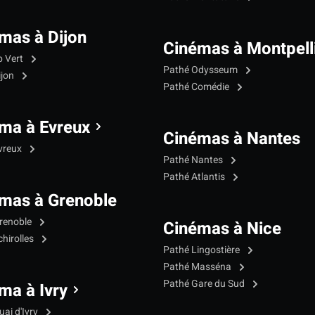
mas à Dijon
Cinémas à Montpell
p Vert
Pathé Odysseum
ijon
Pathé Comédie
ma à Evreux
Cinémas à Nantes
vreux
Pathé Nantes
Pathé Atlantis
mas à Grenoble
renoble
Cinémas à Nice
hirolles
Pathé Lingostière
Pathé Masséna
Pathé Gare du Sud
ma à Ivry
ai d'Ivry