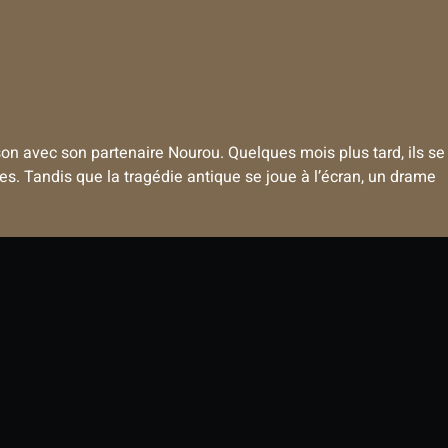
on avec son partenaire Nourou. Quelques mois plus tard, ils se
lles. Tandis que la tragédie antique se joue à l’écran, un drame