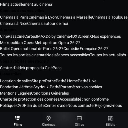
Films actuellement au cinéma
Cinémas dans vos villes
Cinémas à Paris
Cinémas à Lyon
Cinémas à Marseille
Cinémas à Toulouse
Cinémas à Nice
Cinémas autour de moi
À propos
CinéPass
CinéCartes
IMAX
Dolby Cinema
4DX
ScreenX
Nos expériences
Metropolitan Opera
Metropolitan Opera 26-27
Ballet Opéra national de Paris 26-27
Comédie Française 26-27
Toutes les sorties cinémas
Nos séances accessibles
Toutes les actualités
Vous avez des questions ?
Centre d'aide
à propos du CinéPass
Liens utiles
Location de salles
Site pro
Pathé
Pathé Home
Pathé Live
Fondation Jérôme Seydoux-Pathé
Paramétrer vos cookies
Mentions Légales
Conditions Générales
Charte de protection des données
Accessibilité : non conforme
Politique CVD
Plan du site
Centre d'aide
Nous contacter
Rejoignez-nous
Pathé Cinémas Services © 2026
Tous droits réservés ®
Films
Cinémas
Offres
Billets