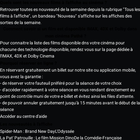
Quels sont les nouveaux films à l'affiche au cinéma ?
Retrouver toutes es nouveauté de la semaine depuis la rubrique "Tous les
films à l'affiche", un bandeau "Nouveau" s'affiche sur les affiches des
sorties de la semaine.
Comment savoir si un film est disponible IMAX, 4DX et Dolby dans
mon cinéma Pathé ?
Pour connaitre la liste des films disponible dns votre cinéma pour
chacune des technologie disponible, rendez vous sur la page dédiée à
l'IMAX, 4DX et Dolby Cinema
Pourquoi réserver en ligne ?
En réservant gratuitement un billet sur notre site ou application mobile,
vous avez la garantie :
- de réserver votre fauteuil préféré pour la séance de votre choix
- d'accéder rapidement à votre séance en vous rendant directement au
point de contrôle muni de votre e-billet et évitez ainsi les files d'attente.
- de pouvoir annuler gratuitement jusqu'à 15 minutes avant le début de la
séance
Accéder au centre d'aide
Les nouveautés à l'affiche
Spider-Man : Brand New Day
L'Odyssée
La Pat' Patrouille : Le film Mission Dino
De la Comédie-Française