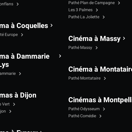
Pathé Plan de Campagne
onflans
Les 3 Palmes
Pathé La Joliette
ma à Coquelles
ité Europe
Cinéma à Massy
Pathé Massy
éma à Dammarie
Lys
Cinéma à Montatair
Dammarie
Pathé Montataire
mas à Dijon
Cinémas à Montpell
p Vert
Pathé Odysseum
ijon
Pathé Comédie