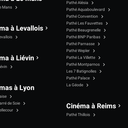
Pathé Alésia
Le Mans
Pathé Aquaboulevard
Pathé Convention
Pathé Les Fauvettes
ma à Levallois
Pathé Beaugrenelle
evallois
Pathé BNP Paribas
Pathé Parnasse
Pathé Wepler
ma à Liévin
Pathé La Villette
Pathé Montparnos
iévin
Les 7 Batignolles
Pathé Palace
La Géode
mas à Lyon
aise
arré de Soie
Cinéma à Reims
ellecour
Pathé Thillois