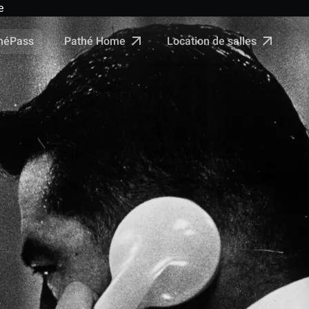
e
Pathé Home
Location de salles
néPass