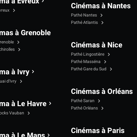
ma à Evreux
Cinémas à Nantes
vreux
Pathé Nantes
Pathé Atlantis
mas à Grenoble
renoble
Cinémas à Nice
hirolles
Pathé Lingostière
Pathé Masséna
Pathé Gare du Sud
ma à Ivry
ai d'Ivry
Cinémas à Orléans
Pathé Saran
ma à Le Havre
Pathé Orléans
Docks Vauban
Cinémas à Paris
ma à Le Mans