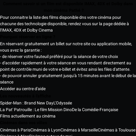
Comment savoir si un film est disponible IMAX, 4DX et Dolby dans
mon cinéma Pathé ?
Pour connaitre la liste des films disponible dns votre cinéma pour
chacune des technologie disponible, rendez vous sur la page dédiée à
l'IMAX, 4DX et Dolby Cinema
Pourquoi réserver en ligne ?
En réservant gratuitement un billet sur notre site ou application mobile,
vous avez la garantie :
- de réserver votre fauteuil préféré pour la séance de votre choix
- d'accéder rapidement à votre séance en vous rendant directement au
point de contrôle muni de votre e-billet et évitez ainsi les files d'attente.
- de pouvoir annuler gratuitement jusqu'à 15 minutes avant le début de la
séance
Accéder au centre d'aide
Les nouveautés à l'affiche
Spider-Man : Brand New Day
L'Odyssée
La Pat' Patrouille : Le film Mission Dino
De la Comédie-Française
Films actuellement au cinéma
Cinémas dans vos villes
Cinémas à Paris
Cinémas à Lyon
Cinémas à Marseille
Cinémas à Toulouse