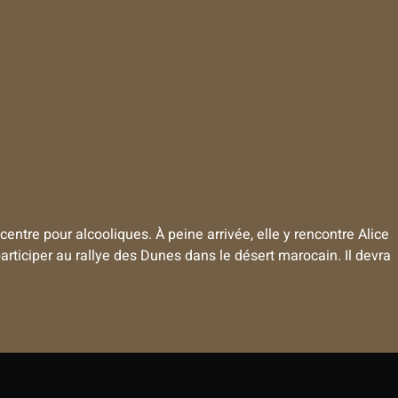
 centre pour alcooliques. À peine arrivée, elle y rencontre Alice
rticiper au rallye des Dunes dans le désert marocain. Il devra