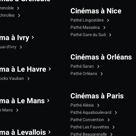
renoble
Cinémas à Nice
hirolles
Pathé Lingostière
Pathé Masséna
Pathé Gare du Sud
ma à Ivry
ai d'Ivry
Cinémas à Orléans
Pathé Saran
ma à Le Havre
Pathé Orléans
Docks Vauban
Cinémas à Paris
ma à Le Mans
Pathé Alésia
Le Mans
Pathé Aquaboulevard
Pathé Convention
Pathé Les Fauvettes
ma à Levallois
Pathé Beaugrenelle