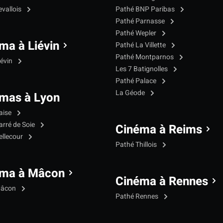
evallois
Pathé BNP Paribas
Pathé Parnasse
Pathé Wepler
ma à Liévin
Pathé La Villette
Pathé Montparnos
iévin
Les 7 Batignolles
Pathé Palace
La Géode
mas à Lyon
aise
arré de Soie
Cinéma à Reims
ellecour
Pathé Thillois
éma à Mâcon
Cinéma à Rennes
Mâcon
Pathé Rennes