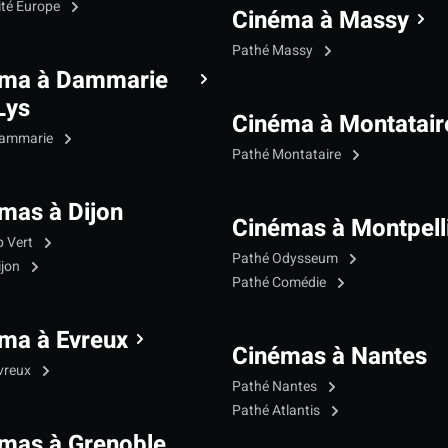
ité Europe
Cinéma à Massy
Pathé Massy
éma à Dammarie
Lys
Cinéma à Montatair
Dammarie
Pathé Montataire
mas à Dijon
Cinémas à Montpell
p Vert
Pathé Odysseum
ijon
Pathé Comédie
ma à Evreux
Cinémas à Nantes
vreux
Pathé Nantes
Pathé Atlantis
mas à Grenoble