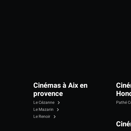
Cinémas à Aix en
Ciné
provence
Hono
Le Cézanne
Pathé C
Le Mazarin
Le Renoir
Ciné