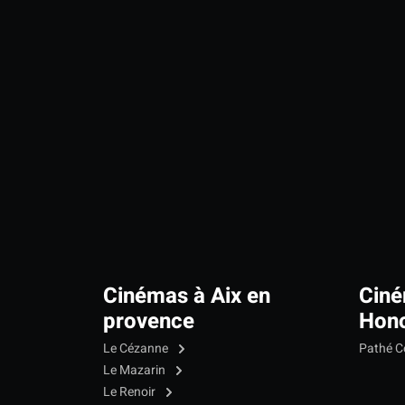
Cinémas à Aix en
Ciné
provence
Hono
Le Cézanne
Pathé C
Le Mazarin
Le Renoir