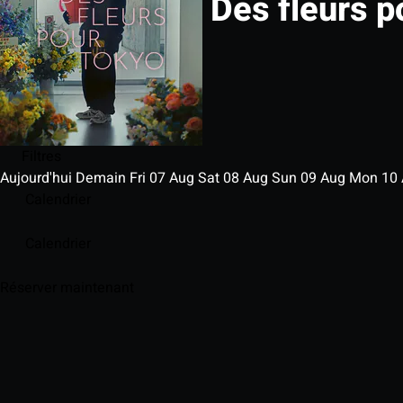
Des fleurs p
Filtres
Aujourd'hui
Demain
Fri
07
Aug
Sat
08
Aug
Sun
09
Aug
Mon
10
Calendrier
Calendrier
Réserver maintenant