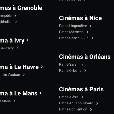
mas à Grenoble
renoble
Cinémas à Nice
hirolles
Pathé Lingostière
Pathé Masséna
Pathé Gare du Sud
ma à Ivry
ai d'Ivry
Cinémas à Orléans
Pathé Saran
ma à Le Havre
Pathé Orléans
Docks Vauban
Cinémas à Paris
ma à Le Mans
Pathé Alésia
Le Mans
Pathé Aquaboulevard
Pathé Convention