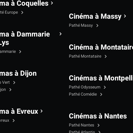
ma à Coquelles
ité Europe
Cinéma à Massy
Pathé Massy
éma à Dammarie
Lys
Cinéma à Montatair
Dammarie
Pathé Montataire
mas à Dijon
Cinémas à Montpell
p Vert
Pathé Odysseum
ijon
Pathé Comédie
ma à Evreux
Cinémas à Nantes
vreux
Pathé Nantes
Pathé Atlantis