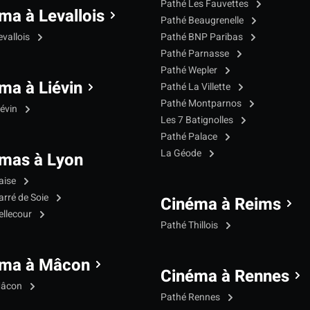
Pathé Les Fauvettes
ma à Levallois
Pathé Beaugrenelle
evallois
Pathé BNP Paribas
Pathé Parnasse
Pathé Wepler
ma à Liévin
Pathé La Villette
Pathé Montparnos
iévin
Les 7 Batignolles
Pathé Palace
La Géode
mas à Lyon
aise
arré de Soie
Cinéma à Reims
ellecour
Pathé Thillois
éma à Mâcon
Cinéma à Rennes
Mâcon
Pathé Rennes